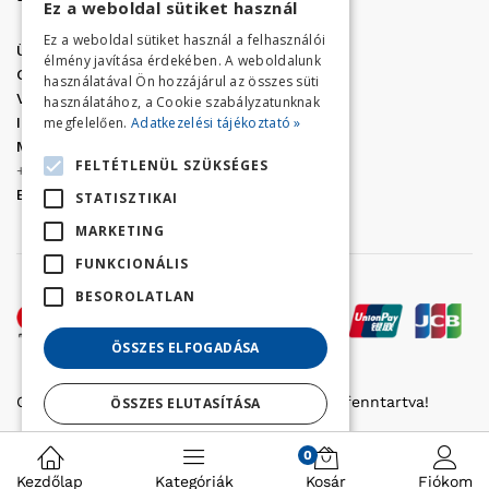
Ez a weboldal sütiket használ
Ez a weboldal sütiket használ a felhasználói
Üzletünk címe:
Szolnok, Vércse út 17.
élmény javítása érdekében. A weboldalunk
Golf Center Áruház:
06 (56) 423-324
használatával Ön hozzájárul az összes süti
VÁR-Kert Áruház:
06 (56) 429-771
használatához, a Cookie szabályzatunknak
megfelelően.
Adatkezelési tájékoztató »
Iroda:
06 (56) 421-857
Megrendelés, termék információ:
FELTÉTLENÜL SZÜKSÉGES
+36 (70) 938-3356
E-mail:
golfaruhaz@gmail.com
STATISZTIKAI
MARKETING
FUNKCIONÁLIS
BESOROLATLAN
ÖSSZES ELFOGADÁSA
Copyright © 2022 Golfker Kft. - Minden jog fenntartva!
ÖSSZES ELUTASÍTÁSA
Részletek megjelenítése
0
Kezdőlap
Kategóriák
Kosár
Fiókom