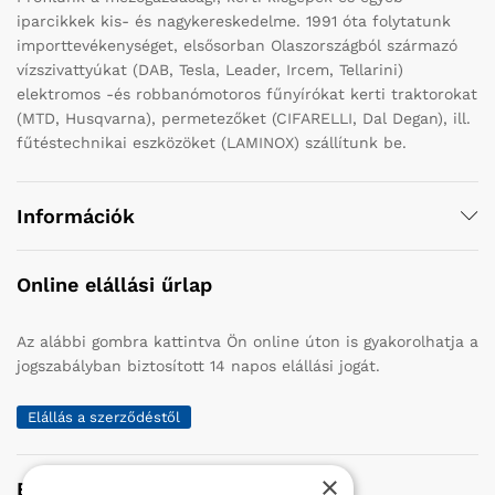
iparcikkek kis- és nagykereskedelme. 1991 óta folytatunk
importtevékenységet, elsősorban Olaszországból származó
vízszivattyúkat (DAB, Tesla, Leader, Ircem, Tellarini)
elektromos -és robbanómotoros fűnyírókat kerti traktorokat
(MTD, Husqvarna), permetezőket (CIFARELLI, Dal Degan), ill.
fűtéstechnikai eszközöket (LAMINOX) szállítunk be.
Információk
Online elállási űrlap
Az alábbi gombra kattintva Ön online úton is gyakorolhatja a
jogszabályban biztosított 14 napos elállási jogát.
Elállás a szerződéstől
×
Elérhetőség