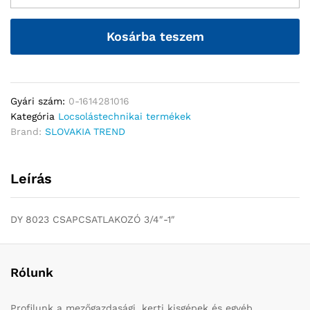
Kosárba teszem
Gyári szám:
0-1614281016
Kategória
Locsolástechnikai termékek
Brand:
SLOVAKIA TREND
Leírás
DY 8023 CSAPCSATLAKOZÓ 3/4″-1″
Rólunk
Profilunk a mezőgazdasági, kerti kisgépek és egyéb