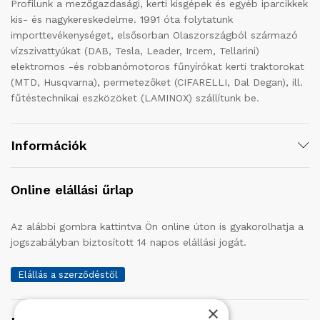
Profilunk a mezőgazdasági, kerti kisgépek és egyéb iparcikkek
kis- és nagykereskedelme. 1991 óta folytatunk
importtevékenységet, elsősorban Olaszországból származó
vízszivattyúkat (DAB, Tesla, Leader, Ircem, Tellarini)
elektromos -és robbanómotoros fűnyírókat kerti traktorokat
(MTD, Husqvarna), permetezőket (CIFARELLI, Dal Degan), ill.
fűtéstechnikai eszközöket (LAMINOX) szállítunk be.
Információk
Online elállási űrlap
Az alábbi gombra kattintva Ön online úton is gyakorolhatja a
jogszabályban biztosított 14 napos elállási jogát.
Elállás a szerződéstől
×