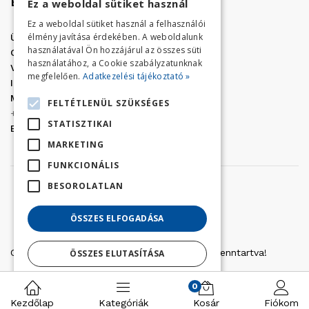
Elérhetőség
Ez a weboldal sütiket használ
Ez a weboldal sütiket használ a felhasználói
élmény javítása érdekében. A weboldalunk
Üzletünk címe:
Szolnok, Vércse út 17.
használatával Ön hozzájárul az összes süti
Golf Center Áruház:
06 (56) 423-324
használatához, a Cookie szabályzatunknak
VÁR-Kert Áruház:
06 (56) 429-771
megfelelően.
Adatkezelési tájékoztató »
Iroda:
06 (56) 421-857
Megrendelés, termék információ:
FELTÉTLENÜL SZÜKSÉGES
+36 (70) 938-3356
STATISZTIKAI
E-mail:
golfaruhaz@gmail.com
MARKETING
FUNKCIONÁLIS
BESOROLATLAN
ÖSSZES ELFOGADÁSA
Copyright © 2022 Golfker Kft. - Minden jog fenntartva!
ÖSSZES ELUTASÍTÁSA
Részletek megjelenítése
0
Kezdőlap
Kategóriák
Kosár
Fiókom