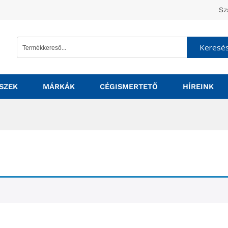
Sz
Keresé
SZEK
MÁRKÁK
CÉGISMERTETŐ
HÍREINK