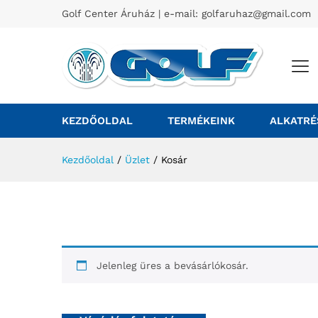
Golf Center Áruház | e-mail:
golfaruhaz@gmail.com
KEZDŐOLDAL
TERMÉKEINK
ALKATRÉ
Kezdőoldal
/
Üzlet
/
Kosár
Jelenleg üres a bevásárlókosár.