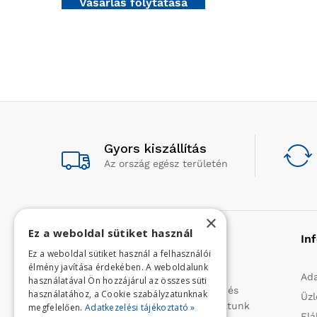
Vásárlás folytatása
Gyors kiszállítás
Az ország egész területén
×
Ez a weboldal sütiket használ
Rólunk
In
Ez a weboldal sütiket használ a felhasználói
élmény javítása érdekében. A weboldalunk
Profilunk a mezőgazdasági, kerti
Ada
használatával Ön hozzájárul az összes süti
kisgépek és egyéb iparcikkek kis- és
használatához, a Cookie szabályzatunknak
Üzl
nagykereskedelme. 1991 óta folytatunk
megfelelően.
Adatkezelési tájékoztató »
Elá