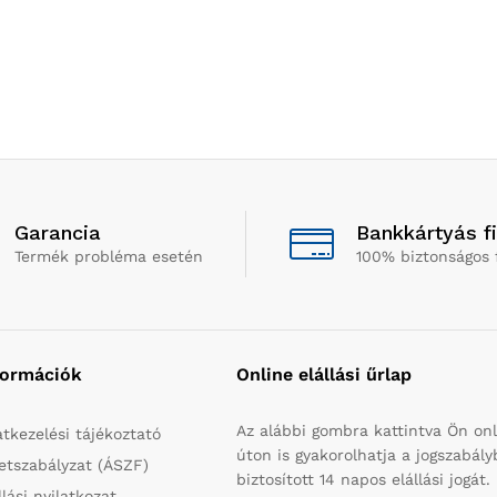
Garancia
Bankkártyás f
Termék probléma esetén
100% biztonságos 
formációk
Online elállási űrlap
Az alábbi gombra kattintva Ön onl
tkezelési tájékoztató
úton is gyakorolhatja a jogszabál
etszabályzat (ÁSZF)
biztosított 14 napos elállási jogát.
llási nyilatkozat