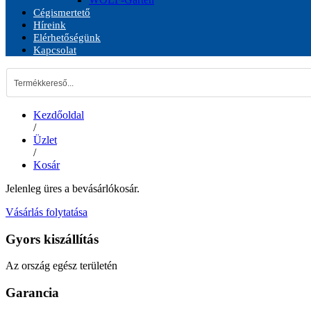
Cégismertető
Híreink
Elérhetőségünk
Kapcsolat
Kezdőoldal
/
Üzlet
/
Kosár
Jelenleg üres a bevásárlókosár.
Vásárlás folytatása
Gyors kiszállítás
Az ország egész területén
Garancia