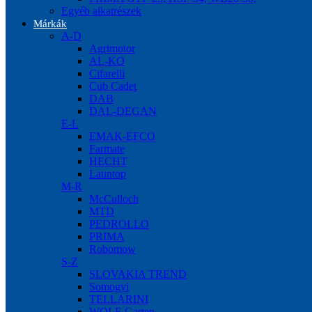
Egyéb alkatrészek
Márkák
A-D
Agrimotor
AL-KO
Cifarelli
Cub Cadet
DAB
DAL-DEGAN
E-L
EMAK-EFCO
Farmate
HECHT
Launtop
M-R
McCulloch
MTD
PEDROLLO
PRIMA
Robomow
S-Z
SLOVAKIA TREND
Somogyi
TELLARINI
WOLF-Garten