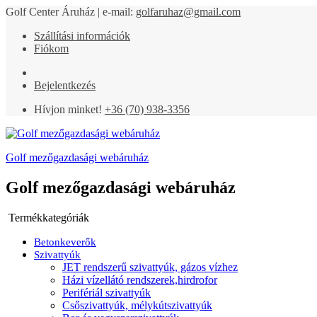
Golf Center Áruház | e-mail:
golfaruhaz@gmail.com
Szállítási információk
Fiókom
Bejelentkezés
Hívjon minket!
+36 (70) 938-3356
Golf mezőgazdasági webáruház
Golf mezőgazdasági webáruház
Termékkategóriák
Betonkeverők
Szivattyúk
JET rendszerű szivattyúk, gázos vízhez
Házi vízellátó rendszerek,hirdrofor
Perifériál szivattyúk
Csőszivattyúk, mélykútszivattyúk