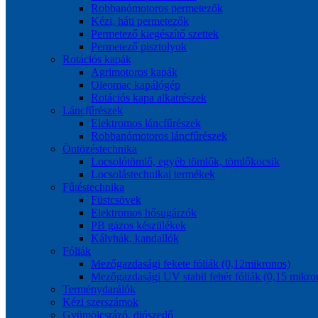
Robbanómotoros permetezők
Kézi, háti permetezők
Permetező kiegészítő szettek
Permetező pisztolyok
Rotációs kapák
Agrimotoros kapák
Oleomac kapálógép
Rotációs kapa alkatrészek
Láncfűrészek
Elektromos láncfűrészek
Robbanómotoros láncfűrészek
Öntözéstechnika
Locsolótömlő, egyéb tömlők, tömlőkocsik
Locsolástechnikai termékek
Fűtéstechnika
Füstcsövek
Elektromos hősugárzók
PB gázos készülékek
Kályhák, kandallók
Fóliák
Mezőgazdasági fekete fóliák (0,12mikronos)
Mezőgazdasági UV stabil fehér fóliák (0,15 mikro
Terménydarálók
Kézi szerszámok
Gyümölcsrázó, diószedő