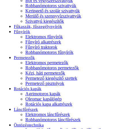
Bor és vegyszerszivattyúk
Robbanómotoros szivattyúk
Keringető és szolár szivattyúk
Merülő és szennyvízszivattyúk
Szivattyú kiegészítők
Fűkaszák, fűszegélynyírók
Fűnyírók
Elektromos fűnyírók
Fűnyíró alkatrészek
Fűnyíró traktorok
Robbanómotoros fűnyírók
Permetezők
Elektromos permetezők
Robbanómotoros permetezők
Kézi, háti permetezők
Permetező kiegészítő szettek
Permetező pisztolyok
Rotációs kapák
Agrimotoros kapák
Oleomac kapálógép
Rotációs kapa alkatrészek
Láncfűrészek
Elektromos láncfűrészek
Robbanómotoros láncfűrészek
Öntözéstechnika