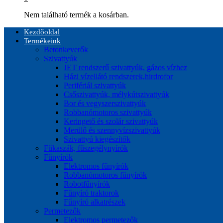
Nem található termék a kosárban.
Kezdőoldal
Termékeink
Betonkeverők
Szivattyúk
JET rendszerű szivattyúk, gázos vízhez
Házi vízellátó rendszerek,hirdrofor
Perifériál szivattyúk
Csőszivattyúk, mélykútszivattyúk
Bor és vegyszerszivattyúk
Robbanómotoros szivattyúk
Keringető és szolár szivattyúk
Merülő és szennyvízszivattyúk
Szivattyú kiegészítők
Fűkaszák, fűszegélynyírók
Fűnyírók
Elektromos fűnyírók
Robbanómotoros fűnyírók
Robotfűnyírók
Fűnyíró traktorok
Fűnyíró alkatrészek
Permetezők
Elektromos permetezők