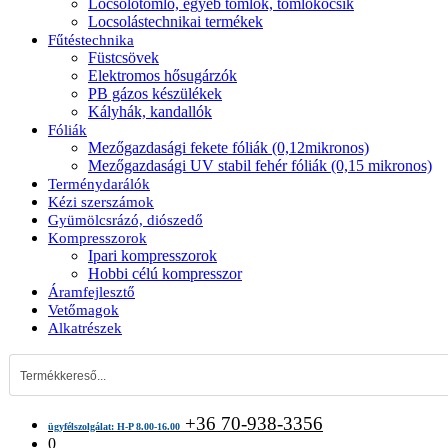
Locsolótömlő, egyéb tömlők, tömlőkocsik
Locsolástechnikai termékek
Fűtéstechnika
Füstcsövek
Elektromos hősugárzók
PB gázos készülékek
Kályhák, kandallók
Fóliák
Mezőgazdasági fekete fóliák (0,12mikronos)
Mezőgazdasági UV stabil fehér fóliák (0,15 mikronos)
Terménydarálók
Kézi szerszámok
Gyümölcsrázó, diószedő
Kompresszorok
Ipari kompresszorok
Hobbi célú kompresszor
Áramfejlesztő
Vetőmagok
Alkatrészek
+36 70-938-3356
ügyfélszolgálat: H-P 8.00-16.00
0