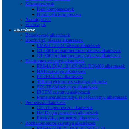
Kompresszorok
Ipari kompresszorok
Hobbi célú kompresszor
Áramfejlesztő
Vetőmagok
Alkatrészek
Betonkeverő alkatrészek
Bozótvágó, fűkasza alkatrészek
EMAK-EFCO fűkasza alkatrészek
GT 6001 robbanómotoros fűkasza alkatrészek
GT 6008 robbanómotoros fűkasza alkatrészek
Elektromos szivattyú alkatrészek
PRIMA DJW 1B/10N/3CL DQM60 alkatrészek
DAB szivattyú alkatrészek
PEDROLLO alkatrészek
Tellarini elektromos szivattyú alkatrész
SIX-TEAM szivattyú alkatrészek
IRCEM szivattyú alaktrészek
Prima merülőszivattyú és csőszivattyú alkatrészek
Permetező alkatrészek
Cifarelli permetező alkatrészek
Dal-Degan permetező alkatrészek
Emak-Efco permetező alkatrészek
Robbanómotoros szivattyú alkatrészek
PRIMA GTP-25, HSP-34, WB20-30,