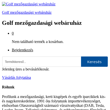
Golf mezőgazdasági webáruház
Golf mezőgazdasági webáruház
0
Nem található termék a kosárban.
Bejelentkezés
Keresés
Jelenleg üres a bevásárlókosár.
Vásárlás folytatása
Rólunk
Profilunk a mezőgazdasági, kerti kisgépek és egyéb iparcikkek kis-
és nagykereskedelme. 1991 óta folytatunk importtevékenységet,
elsősorban Olaszországból származó vízszivattyúkat (DAB, Tesla,
Leader, Ircem, Tellarini) elektromos -és robbanómotoros fűnyírókat