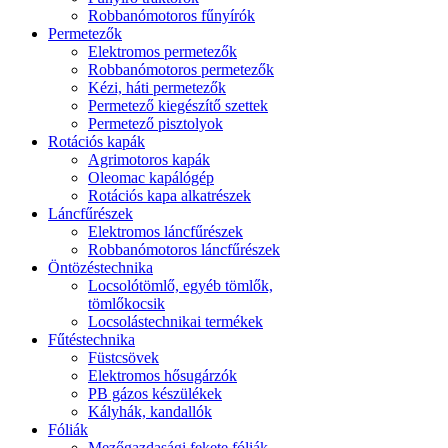
Robbanómotoros fűnyírók
Permetezők
Elektromos permetezők
Robbanómotoros permetezők
Kézi, háti permetezők
Permetező kiegészítő szettek
Permetező pisztolyok
Rotációs kapák
Agrimotoros kapák
Oleomac kapálógép
Rotációs kapa alkatrészek
Láncfűrészek
Elektromos láncfűrészek
Robbanómotoros láncfűrészek
Öntözéstechnika
Locsolótömlő, egyéb tömlők,
tömlőkocsik
Locsolástechnikai termékek
Fűtéstechnika
Füstcsövek
Elektromos hősugárzók
PB gázos készülékek
Kályhák, kandallók
Fóliák
Mezőgazdasági fekete fóliák