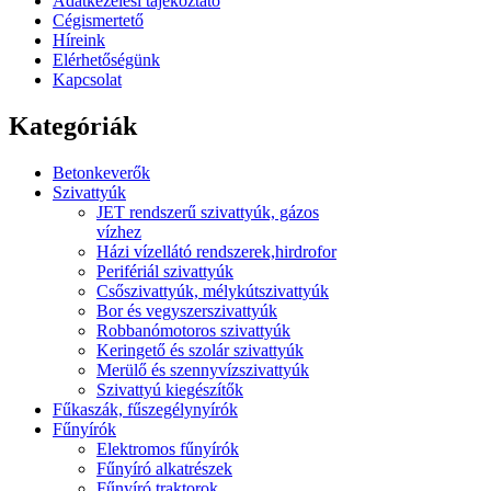
Adatkezelési tájékoztató
Cégismertető
Híreink
Elérhetőségünk
Kapcsolat
Kategóriák
Betonkeverők
Szivattyúk
JET rendszerű szivattyúk, gázos
vízhez
Házi vízellátó rendszerek,hirdrofor
Perifériál szivattyúk
Csőszivattyúk, mélykútszivattyúk
Bor és vegyszerszivattyúk
Robbanómotoros szivattyúk
Keringető és szolár szivattyúk
Merülő és szennyvízszivattyúk
Szivattyú kiegészítők
Fűkaszák, fűszegélynyírók
Fűnyírók
Elektromos fűnyírók
Fűnyíró alkatrészek
Fűnyíró traktorok