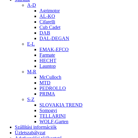
A-D
Agrimotor
AL-KO
Cifarelli
Cub Cadet
DAB
DAL-DEGAN
E-L
EMAK-EFCO
Farmate
HECHT
Launtop
M-R
McCulloch
MTD
PEDROLLO
PRIMA
S-Z
SLOVAKIA TREND
Somogyi
TELLARINI
WOLF-Garten
Szállítási információk
Üzletszabályzat