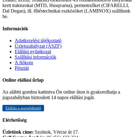
kerti traktorokat (MTD, Husqvarna), permetezőket (CIFARELLI,
Dal Degan), ill. fűtéstechnikai eszközöket (LAMINOX) szállítunk
be.
Információk
Adatkezelési tájékoztató
Üzletszabályzat (ÁSZF)
Elállási nyilatkozat
Szállítási információk
A fiókom
Pénztár
Online elállási űrlap
Az alábbi gombra kattintva Ön online úton is gyakorolhatja a
jogszabályban biztosított 14 napos elállási jogát.
Elállás a szerződéstől
Elérhetőség
Üzletünk címe:
Szolnok, Vércse út 17.