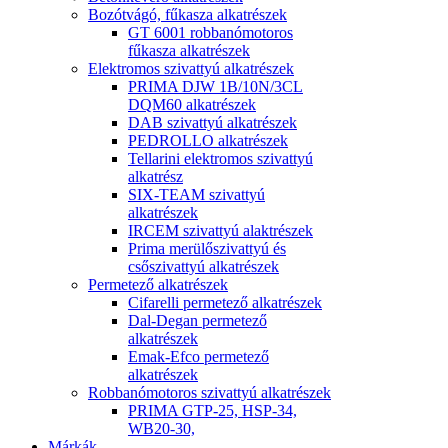
Bozótvágó, fűkasza alkatrészek
GT 6001 robbanómotoros
fűkasza alkatrészek
Elektromos szivattyú alkatrészek
PRIMA DJW 1B/10N/3CL
DQM60 alkatrészek
DAB szivattyú alkatrészek
PEDROLLO alkatrészek
Tellarini elektromos szivattyú
alkatrész
SIX-TEAM szivattyú
alkatrészek
IRCEM szivattyú alaktrészek
Prima merülőszivattyú és
csőszivattyú alkatrészek
Permetező alkatrészek
Cifarelli permetező alkatrészek
Dal-Degan permetező
alkatrészek
Emak-Efco permetező
alkatrészek
Robbanómotoros szivattyú alkatrészek
PRIMA GTP-25, HSP-34,
WB20-30,
Márkák