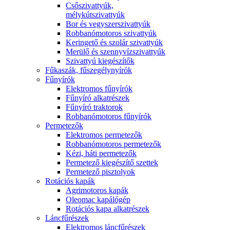
Csőszivattyúk,
mélykútszivattyúk
Bor és vegyszerszivattyúk
Robbanómotoros szivattyúk
Keringető és szolár szivattyúk
Merülő és szennyvízszivattyúk
Szivattyú kiegészítők
Fűkaszák, fűszegélynyírók
Fűnyírók
Elektromos fűnyírók
Fűnyíró alkatrészek
Fűnyíró traktorok
Robbanómotoros fűnyírók
Permetezők
Elektromos permetezők
Robbanómotoros permetezők
Kézi, háti permetezők
Permetező kiegészítő szettek
Permetező pisztolyok
Rotációs kapák
Agrimotoros kapák
Oleomac kapálógép
Rotációs kapa alkatrészek
Láncfűrészek
Elektromos láncfűrészek