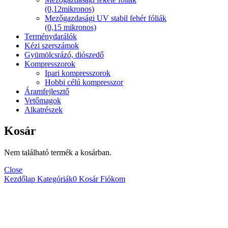
(0,12mikronos)
Mezőgazdasági UV stabil fehér fóliák
(0,15 mikronos)
Terménydarálók
Kézi szerszámok
Gyümölcsrázó, diószedő
Kompresszorok
Ipari kompresszorok
Hobbi célú kompresszor
Áramfejlesztő
Vetőmagok
Alkatrészek
Kosár
Nem található termék a kosárban.
Close
Kezdőlap
Kategóriák
0
Kosár
Fiókom