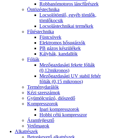
Robbanómotoros láncfűrészek
Öntözéstechnika
Locsolótömlő, egyéb tömlők,
tömlőkocsik
Locsolástechnikai termékek
Fűtéstechnika
Füstcsövek
Elektromos hősugárzók
PB gázos készülékek
Kályhák, kandallók
Fóliák
Mezőgazdasági fekete fóliák
(0,12mikronos)
Mezőgazdasági UV stabil fehér
fóliák (0,15 mikronos)
Terménydarálók
Kézi szerszámok
Gyümölcsrázó, diószedő
Kompresszorok
Ipari kompresszorok
Hobbi célú kompresszor
Áramfejlesztő
Vetőmagok
Alkatrészek
Betonkeverő alkatrészek