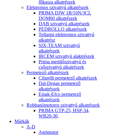
fűkasza alkatrészek
Elektromos szivattyú alkatrészek
PRIMA DJW 1B/10N/3CL
DQM60 alkatrészek
DAB szivattyú alkatrészek
PEDROLLO alkatrészek
Tellarini elektromos szivattyú
alkatrész
SIX-TEAM szivattyú
alkatrészek
IRCEM szivattyú alaktrészek
Prima merülőszivattyú és
csőszivattyú alkatrészek
Permetező alkatrészek
Cifarelli permetező alkatrészek
Dal-Degan permetező
alkatrészek
Emak-Efco permetező
alkatrészek
Robbanómotoros szivattyú alkatrészek
PRIMA GTP-25, HSP-34,
WB20-30,
Márkák
A-D
Agrimotor