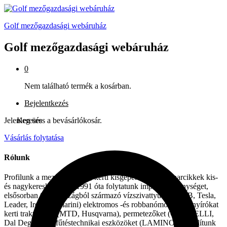
Golf mezőgazdasági webáruház
Golf mezőgazdasági webáruház
0
Nem található termék a kosárban.
Bejelentkezés
Jelenleg üres a bevásárlókosár.
Keresés
Vásárlás folytatása
Rólunk
Profilunk a mezőgazdasági, kerti kisgépek és egyéb iparcikkek kis-
és nagykereskedelme. 1991 óta folytatunk importtevékenységet,
elsősorban Olaszországból származó vízszivattyúkat (DAB, Tesla,
Leader, Ircem, Tellarini) elektromos -és robbanómotoros fűnyírókat
kerti traktorokat (MTD, Husqvarna), permetezőket (CIFARELLI,
Dal Degan), ill. fűtéstechnikai eszközöket (LAMINOX) szállítunk