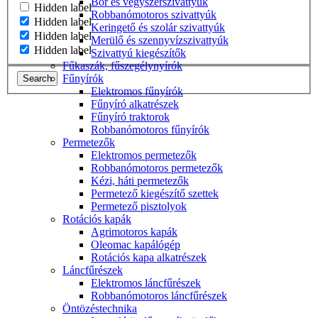
Bor és vegyszerszivattyúk
Hidden label
Robbanómotoros szivattyúk
Hidden label
Keringető és szolár szivattyúk
Hidden label
Merülő és szennyvízszivattyúk
Hidden label
Szivattyú kiegészítők
Fűkaszák, fűszegélynyírók
Fűnyírók
Search
Elektromos fűnyírók
Fűnyíró alkatrészek
Fűnyíró traktorok
Robbanómotoros fűnyírók
Permetezők
Elektromos permetezők
Robbanómotoros permetezők
Kézi, háti permetezők
Permetező kiegészítő szettek
Permetező pisztolyok
Rotációs kapák
Agrimotoros kapák
Oleomac kapálógép
Rotációs kapa alkatrészek
Láncfűrészek
Elektromos láncfűrészek
Robbanómotoros láncfűrészek
Öntözéstechnika