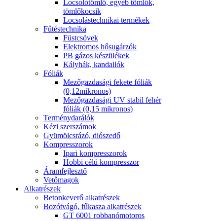
Locsolótömlő, egyéb tömlők,
tömlőkocsik
Locsolástechnikai termékek
Fűtéstechnika
Füstcsövek
Elektromos hősugárzók
PB gázos készülékek
Kályhák, kandallók
Fóliák
Mezőgazdasági fekete fóliák
(0,12mikronos)
Mezőgazdasági UV stabil fehér
fóliák (0,15 mikronos)
Terménydarálók
Kézi szerszámok
Gyümölcsrázó, diószedő
Kompresszorok
Ipari kompresszorok
Hobbi célú kompresszor
Áramfejlesztő
Vetőmagok
Alkatrészek
Betonkeverő alkatrészek
Bozótvágó, fűkasza alkatrészek
GT 6001 robbanómotoros