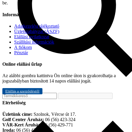
be.
Információk
Adatkezelési tájékoztató
Üzletszabályzat (ÁSZF)
Elállási nyilatkozat
Szállítási információk
A fiókom
Pénztár
Online elállási űrlap
Az alábbi gombra kattintva Ön online úton is gyakorolhatja a
jogszabályban biztosított 14 napos elállási jogát.
Elállás a szerződéstől
Elérhetőség
Üzletünk címe:
Szolnok, Vércse út 17.
Golf Center Áruház:
06 (56) 423-324
VÁR-Kert Áruház:
06 (56) 429-771
Iroda:
06 (56) 421-857