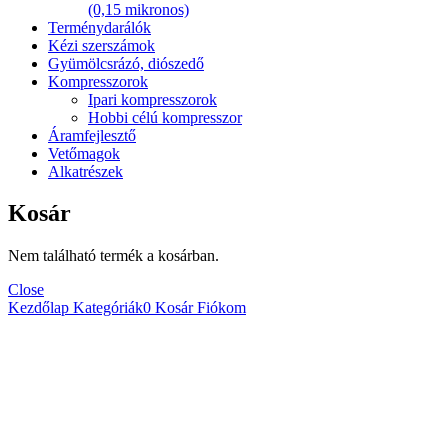
(0,15 mikronos)
Terménydarálók
Kézi szerszámok
Gyümölcsrázó, diószedő
Kompresszorok
Ipari kompresszorok
Hobbi célú kompresszor
Áramfejlesztő
Vetőmagok
Alkatrészek
Kosár
Nem található termék a kosárban.
Close
Kezdőlap
Kategóriák
0
Kosár
Fiókom