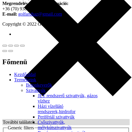
Megrendelés, termék információ:
+36 (70) 938-3356
E-mail:
golfaruhaz@gmail.com
Copyright © 2022 Golfker Kft. - Minden jog fenntartva!
Főmenü
Kezdőoldal
Termékeink
Betonkeverők
Szivattyúk
JET rendszerű szivattyúk, gázos
vízhez
Házi vízellátó
rendszerek,hirdrofor
Perifériál szivattyúk
Csőszivattyúk,
További találatok...
mélykútszivattyúk
Generic filters