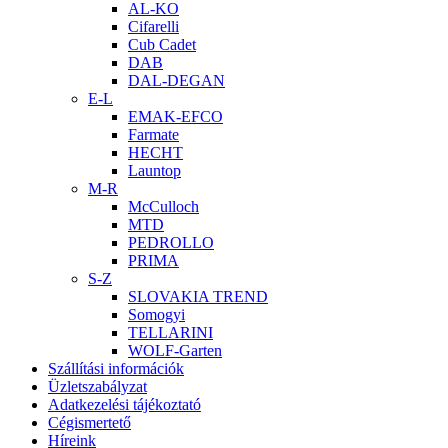
AL-KO
Cifarelli
Cub Cadet
DAB
DAL-DEGAN
E-L
EMAK-EFCO
Farmate
HECHT
Launtop
M-R
McCulloch
MTD
PEDROLLO
PRIMA
S-Z
SLOVAKIA TREND
Somogyi
TELLARINI
WOLF-Garten
Szállítási információk
Üzletszabályzat
Adatkezelési tájékoztató
Cégismertető
Híreink