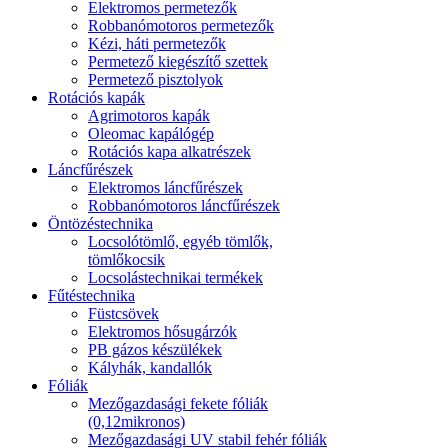
Elektromos permetezők
Robbanómotoros permetezők
Kézi, háti permetezők
Permetező kiegészítő szettek
Permetező pisztolyok
Rotációs kapák
Agrimotoros kapák
Oleomac kapálógép
Rotációs kapa alkatrészek
Láncfűrészek
Elektromos láncfűrészek
Robbanómotoros láncfűrészek
Öntözéstechnika
Locsolótömlő, egyéb tömlők,
tömlőkocsik
Locsolástechnikai termékek
Fűtéstechnika
Füstcsövek
Elektromos hősugárzók
PB gázos készülékek
Kályhák, kandallók
Fóliák
Mezőgazdasági fekete fóliák
(0,12mikronos)
Mezőgazdasági UV stabil fehér fóliák