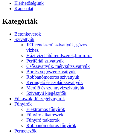
Elérhetőségünk
Kapcsolat
Kategóriák
Betonkeverők
Szivattyúk
JET rendszerű szivattyúk, gázos
vízhez
Házi vízellátó rendszerek,hirdrofor
Perifériál szivattyúk
Csőszivattyúk, mélykútszivattyúk
Bor és vegyszerszivattyúk
Robbanómotoros szivattyúk
Keringető és szolár szivattyúk
Merülő és szennyvízszivattyúk
Szivattyú kiegészítők
Fűkaszák, fűszegélynyírók
Fűnyírók
Elektromos fűnyírók
Fűnyíró alkatrészek
Fűnyíró traktorok
Robbanómotoros fűnyírók
Permetezők