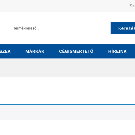
Sz
Keresé
SZEK
MÁRKÁK
CÉGISMERTETŐ
HÍREINK