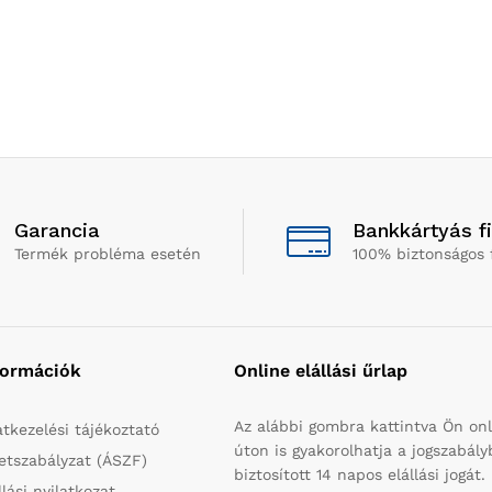
Garancia
Bankkártyás f
Termék probléma esetén
100% biztonságos 
formációk
Online elállási űrlap
Az alábbi gombra kattintva Ön onl
tkezelési tájékoztató
úton is gyakorolhatja a jogszabál
etszabályzat (ÁSZF)
biztosított 14 napos elállási jogát.
llási nyilatkozat