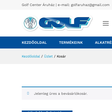
Golf Center Áruház | e-mail:
golfaruhaz@gmail.com
KEZDŐOLDAL
TERMÉKEINK
ALKATRÉ
Kezdőoldal
/
Üzlet
/
Kosár
Jelenleg üres a bevásárlókosár.