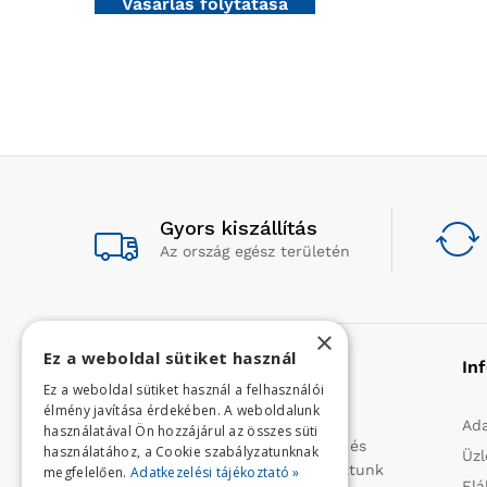
Vásárlás folytatása
Gyors kiszállítás
Az ország egész területén
×
Ez a weboldal sütiket használ
Rólunk
In
Ez a weboldal sütiket használ a felhasználói
élmény javítása érdekében. A weboldalunk
Profilunk a mezőgazdasági, kerti
Ada
használatával Ön hozzájárul az összes süti
kisgépek és egyéb iparcikkek kis- és
használatához, a Cookie szabályzatunknak
Üzl
nagykereskedelme. 1991 óta folytatunk
megfelelően.
Adatkezelési tájékoztató »
Elá