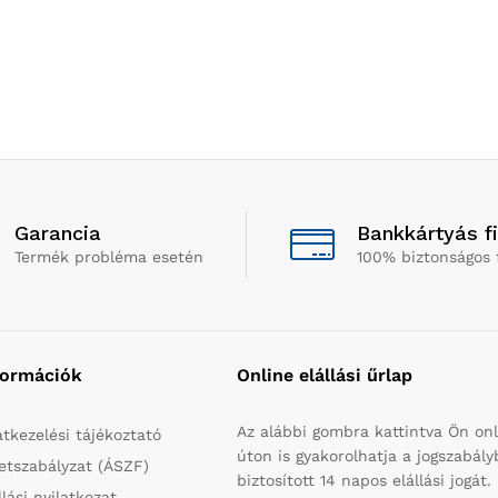
Garancia
Bankkártyás f
Termék probléma esetén
100% biztonságos 
formációk
Online elállási űrlap
Az alábbi gombra kattintva Ön onl
tkezelési tájékoztató
úton is gyakorolhatja a jogszabál
etszabályzat (ÁSZF)
biztosított 14 napos elállási jogát.
llási nyilatkozat