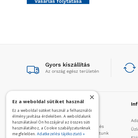
Vásárlás folytatása
Gyors kiszállítás
Az ország egész területén
×
Ez a weboldal sütiket használ
Rólunk
In
Ez a weboldal sütiket használ a felhasználói
élmény javítása érdekében. A weboldalunk
Profilunk a mezőgazdasági, kerti
Ada
használatával Ön hozzájárul az összes süti
kisgépek és egyéb iparcikkek kis- és
használatához, a Cookie szabályzatunknak
Üzl
nagykereskedelme. 1991 óta folytatunk
megfelelően.
Adatkezelési tájékoztató »
Elá