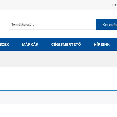
Sz
Keresé
SZEK
MÁRKÁK
CÉGISMERTETŐ
HÍREINK