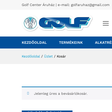
Golf Center Áruház | e-mail:
golfaruhaz@gmail.com
KEZDŐOLDAL
TERMÉKEINK
ALKATRÉ
Kezdőoldal
/
Üzlet
/
Kosár
Jelenleg üres a bevásárlókosár.