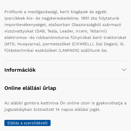
Profilunk a mezőgazdasági, kerti kisgépek és egyéb
iparcikkek kis- és nagykereskedelme. 1991 óta folytatunk
importtevékenységet, elsősorban Olaszországból származó
vízszivattyúkat (DAB, Tesla, Leader, Ircem, Tellarini)
elektromos -és robbanómotoros fűnyírókat kerti traktorokat
(MTD, Husqvarna), permetezőket (CIFARELLI, Dal Degan), ill.
fűtéstechnikai eszközöket (LAMINOX) szállítunk be.
Információk
Online elállási űrlap
Az alábbi gombra kattintva Ön online úton is gyakorolhatja a
jogszabályban biztosított 14 napos elállási jogát.
Elállás a szerződéstől