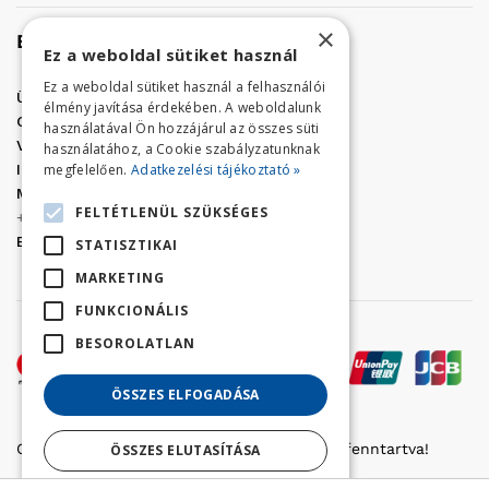
×
Elérhetőség
Ez a weboldal sütiket használ
Ez a weboldal sütiket használ a felhasználói
Üzletünk címe:
Szolnok, Vércse út 17.
élmény javítása érdekében. A weboldalunk
Golf Center Áruház:
06 (56) 423-324
használatával Ön hozzájárul az összes süti
VÁR-Kert Áruház:
06 (56) 429-771
használatához, a Cookie szabályzatunknak
megfelelően.
Adatkezelési tájékoztató »
Iroda:
06 (56) 421-857
Megrendelés, termék információ:
FELTÉTLENÜL SZÜKSÉGES
+36 (70) 938-3356
E-mail:
golfaruhaz@gmail.com
STATISZTIKAI
MARKETING
FUNKCIONÁLIS
BESOROLATLAN
ÖSSZES ELFOGADÁSA
Copyright © 2022 Golfker Kft. - Minden jog fenntartva!
ÖSSZES ELUTASÍTÁSA