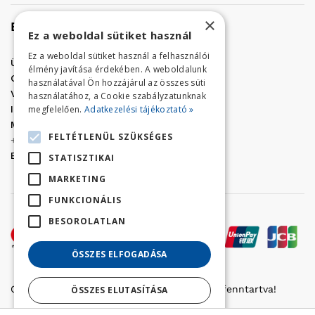
×
Elérhetőség
Ez a weboldal sütiket használ
Ez a weboldal sütiket használ a felhasználói
Üzletünk címe:
Szolnok, Vércse út 17.
élmény javítása érdekében. A weboldalunk
Golf Center Áruház:
06 (56) 423-324
használatával Ön hozzájárul az összes süti
VÁR-Kert Áruház:
06 (56) 429-771
használatához, a Cookie szabályzatunknak
megfelelően.
Adatkezelési tájékoztató »
Iroda:
06 (56) 421-857
Megrendelés, termék információ:
FELTÉTLENÜL SZÜKSÉGES
+36 (70) 938-3356
E-mail:
golfaruhaz@gmail.com
STATISZTIKAI
MARKETING
FUNKCIONÁLIS
BESOROLATLAN
ÖSSZES ELFOGADÁSA
Copyright © 2022 Golfker Kft. - Minden jog fenntartva!
ÖSSZES ELUTASÍTÁSA