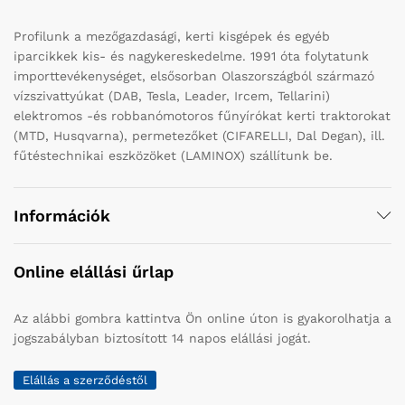
Profilunk a mezőgazdasági, kerti kisgépek és egyéb
iparcikkek kis- és nagykereskedelme. 1991 óta folytatunk
importtevékenységet, elsősorban Olaszországból származó
vízszivattyúkat (DAB, Tesla, Leader, Ircem, Tellarini)
elektromos -és robbanómotoros fűnyírókat kerti traktorokat
(MTD, Husqvarna), permetezőket (CIFARELLI, Dal Degan), ill.
fűtéstechnikai eszközöket (LAMINOX) szállítunk be.
Információk
Online elállási űrlap
Az alábbi gombra kattintva Ön online úton is gyakorolhatja a
jogszabályban biztosított 14 napos elállási jogát.
Elállás a szerződéstől