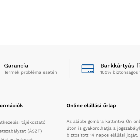
Garancia
Bankkártyás f
Termék probléma esetén
100% biztonságos 
formációk
Online elállási űrlap
Az alábbi gombra kattintva Ön onl
tkezelési tájékoztató
úton is gyakorolhatja a jogszabál
etszabályzat (ÁSZF)
biztosított 14 napos elállási jogát.
llási nyilatkozat