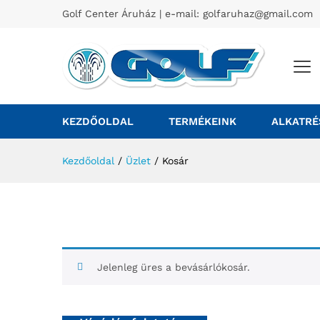
Golf Center Áruház | e-mail:
golfaruhaz@gmail.com
KEZDŐOLDAL
TERMÉKEINK
ALKATRÉ
Kezdőoldal
/
Üzlet
/
Kosár
Jelenleg üres a bevásárlókosár.