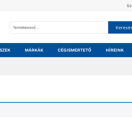
Sz
Keresé
SZEK
MÁRKÁK
CÉGISMERTETŐ
HÍREINK