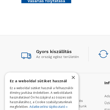
Vásárlás folytatása
Gyors kiszállítás
Az ország egész területén
×
Ez a weboldal sütiket használ
Rólunk
In
Ez a weboldal sütiket használ a felhasználói
élmény javítása érdekében. A weboldalunk
Profilunk a mezőgazdasági, kerti
Ada
használatával Ön hozzájárul az összes süti
kisgépek és egyéb iparcikkek kis- és
használatához, a Cookie szabályzatunknak
Üzl
nagykereskedelme. 1991 óta folytatunk
megfelelően.
Adatkezelési tájékoztató »
Elá