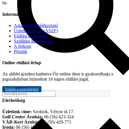
be.
Információk
Adatkezelési tájékoztató
Üzletszabályzat (ÁSZF)
Elállási nyilatkozat
Szállítási információk
A fiókom
Pénztár
Online elállási űrlap
Az alábbi gombra kattintva Ön online úton is gyakorolhatja a
jogszabályban biztosított 14 napos elállási jogát.
Elállás a szerződéstől
Elérhetőség
Üzletünk címe:
Szolnok, Vércse út 17.
Golf Center Áruház:
06 (56) 423-324
VÁR-Kert Áruház:
06 (56) 429-771
Iroda:
06 (56) 421-857