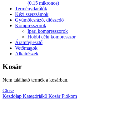
(0,15 mikronos)
Terménydarálók
Kézi szerszámok
Gyümölcsrázó, diószedő
Kompresszorok
Ipari kompresszorok
Hobbi célú kompresszor
Áramfejlesztő
Vetőmagok
Alkatrészek
Kosár
Nem található termék a kosárban.
Close
Kezdőlap
Kategóriák
0
Kosár
Fiókom