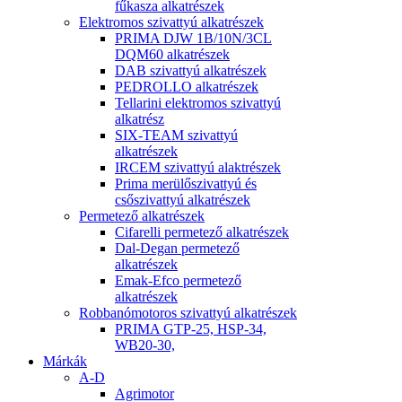
fűkasza alkatrészek
Elektromos szivattyú alkatrészek
PRIMA DJW 1B/10N/3CL
DQM60 alkatrészek
DAB szivattyú alkatrészek
PEDROLLO alkatrészek
Tellarini elektromos szivattyú
alkatrész
SIX-TEAM szivattyú
alkatrészek
IRCEM szivattyú alaktrészek
Prima merülőszivattyú és
csőszivattyú alkatrészek
Permetező alkatrészek
Cifarelli permetező alkatrészek
Dal-Degan permetező
alkatrészek
Emak-Efco permetező
alkatrészek
Robbanómotoros szivattyú alkatrészek
PRIMA GTP-25, HSP-34,
WB20-30,
Márkák
A-D
Agrimotor