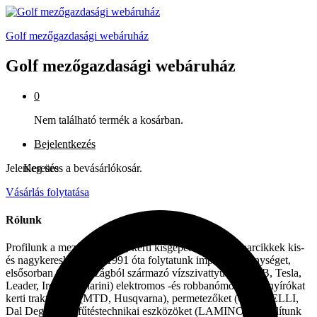
Golf mezőgazdasági webáruház
Golf mezőgazdasági webáruház
0
Nem található termék a kosárban.
Bejelentkezés
Jelenleg üres a bevásárlókosár.
Keresés
Vásárlás folytatása
Rólunk
Profilunk a mezőgazdasági, kerti kisgépek és egyéb iparcikkek kis-
és nagykereskedelme. 1991 óta folytatunk importtevékenységet,
elsősorban Olaszországból származó vízszivattyúkat (DAB, Tesla,
Leader, Ircem, Tellarini) elektromos -és robbanómotoros fűnyírókat
kerti traktorokat (MTD, Husqvarna), permetezőket (CIFARELLI,
Dal Degan), ill. fűtéstechnikai eszközöket (LAMINOX) szállítunk