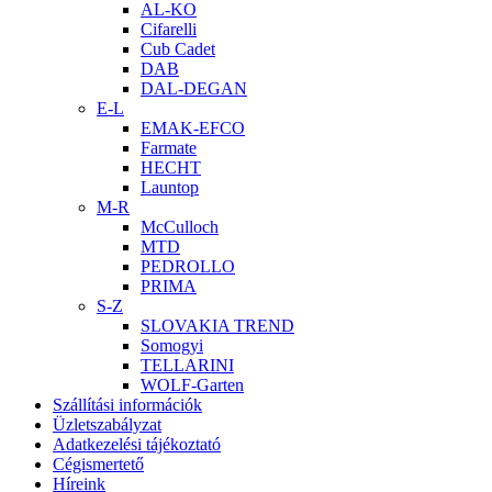
AL-KO
Cifarelli
Cub Cadet
DAB
DAL-DEGAN
E-L
EMAK-EFCO
Farmate
HECHT
Launtop
M-R
McCulloch
MTD
PEDROLLO
PRIMA
S-Z
SLOVAKIA TREND
Somogyi
TELLARINI
WOLF-Garten
Szállítási információk
Üzletszabályzat
Adatkezelési tájékoztató
Cégismertető
Híreink