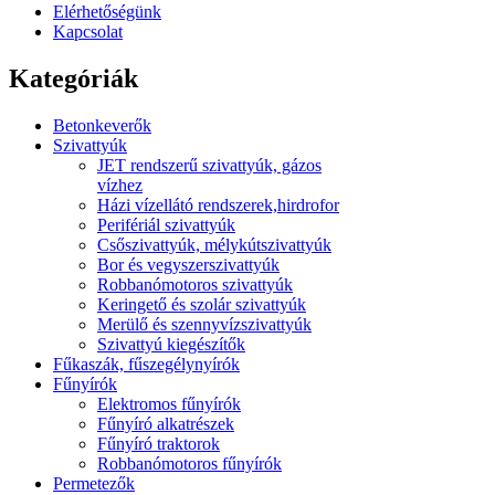
Elérhetőségünk
Kapcsolat
Kategóriák
Betonkeverők
Szivattyúk
JET rendszerű szivattyúk, gázos
vízhez
Házi vízellátó rendszerek,hirdrofor
Perifériál szivattyúk
Csőszivattyúk, mélykútszivattyúk
Bor és vegyszerszivattyúk
Robbanómotoros szivattyúk
Keringető és szolár szivattyúk
Merülő és szennyvízszivattyúk
Szivattyú kiegészítők
Fűkaszák, fűszegélynyírók
Fűnyírók
Elektromos fűnyírók
Fűnyíró alkatrészek
Fűnyíró traktorok
Robbanómotoros fűnyírók
Permetezők