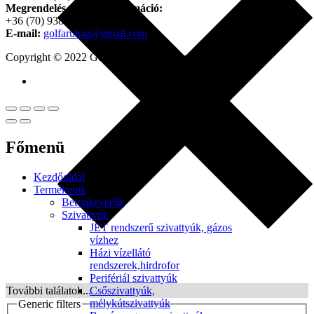
Megrendelés, termék információ:
+36 (70) 938-3356
E-mail:
golfaruhaz@gmail.com
Copyright © 2022 Golfker Kft. - Minden jog fenntartva!
Főmenü
Kezdőoldal
Termékeink
Betonkeverők
Szivattyúk
JET rendszerű szivattyúk, gázos
vízhez
Házi vízellátó
rendszerek,hirdrofor
Perifériál szivattyúk
Csőszivattyúk,
További találatok...
mélykútszivattyúk
Generic filters