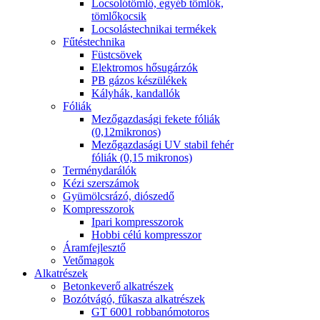
Locsolótömlő, egyéb tömlők,
tömlőkocsik
Locsolástechnikai termékek
Fűtéstechnika
Füstcsövek
Elektromos hősugárzók
PB gázos készülékek
Kályhák, kandallók
Fóliák
Mezőgazdasági fekete fóliák
(0,12mikronos)
Mezőgazdasági UV stabil fehér
fóliák (0,15 mikronos)
Terménydarálók
Kézi szerszámok
Gyümölcsrázó, diószedő
Kompresszorok
Ipari kompresszorok
Hobbi célú kompresszor
Áramfejlesztő
Vetőmagok
Alkatrészek
Betonkeverő alkatrészek
Bozótvágó, fűkasza alkatrészek
GT 6001 robbanómotoros