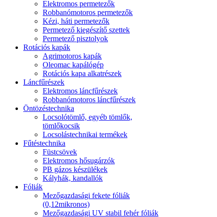
Elektromos permetezők
Robbanómotoros permetezők
Kézi, háti permetezők
Permetező kiegészítő szettek
Permetező pisztolyok
Rotációs kapák
Agrimotoros kapák
Oleomac kapálógép
Rotációs kapa alkatrészek
Láncfűrészek
Elektromos láncfűrészek
Robbanómotoros láncfűrészek
Öntözéstechnika
Locsolótömlő, egyéb tömlők,
tömlőkocsik
Locsolástechnikai termékek
Fűtéstechnika
Füstcsövek
Elektromos hősugárzók
PB gázos készülékek
Kályhák, kandallók
Fóliák
Mezőgazdasági fekete fóliák
(0,12mikronos)
Mezőgazdasági UV stabil fehér fóliák