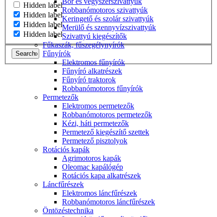
Bor és vegyszerszivattyúk
Hidden label
Robbanómotoros szivattyúk
Hidden label
Keringető és szolár szivattyúk
Hidden label
Merülő és szennyvízszivattyúk
Hidden label
Szivattyú kiegészítők
Fűkaszák, fűszegélynyírók
Fűnyírók
Search
Elektromos fűnyírók
Fűnyíró alkatrészek
Fűnyíró traktorok
Robbanómotoros fűnyírók
Permetezők
Elektromos permetezők
Robbanómotoros permetezők
Kézi, háti permetezők
Permetező kiegészítő szettek
Permetező pisztolyok
Rotációs kapák
Agrimotoros kapák
Oleomac kapálógép
Rotációs kapa alkatrészek
Láncfűrészek
Elektromos láncfűrészek
Robbanómotoros láncfűrészek
Öntözéstechnika