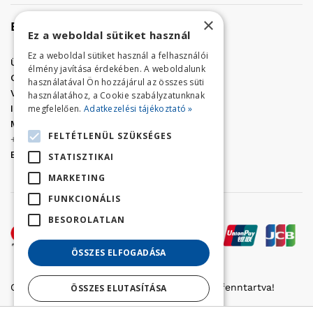
×
Elérhetőség
Ez a weboldal sütiket használ
Ez a weboldal sütiket használ a felhasználói
Üzletünk címe:
Szolnok, Vércse út 17.
élmény javítása érdekében. A weboldalunk
Golf Center Áruház:
06 (56) 423-324
használatával Ön hozzájárul az összes süti
VÁR-Kert Áruház:
06 (56) 429-771
használatához, a Cookie szabályzatunknak
megfelelően.
Adatkezelési tájékoztató »
Iroda:
06 (56) 421-857
Megrendelés, termék információ:
FELTÉTLENÜL SZÜKSÉGES
+36 (70) 938-3356
E-mail:
golfaruhaz@gmail.com
STATISZTIKAI
MARKETING
FUNKCIONÁLIS
BESOROLATLAN
ÖSSZES ELFOGADÁSA
Copyright © 2022 Golfker Kft. - Minden jog fenntartva!
ÖSSZES ELUTASÍTÁSA