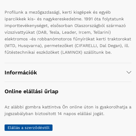
Profilunk a mezőgazdasági, kerti kisgépek és egyéb
iparcikkek kis- és nagykereskedelme. 1991 óta folytatunk
importtevékenységet, elsősorban Olaszországból származó
vízszivattyúkat (DAB, Tesla, Leader, Ircem, Tellarini)
elektromos -és robbanómotoros fűnyírókat kerti traktorokat
(MTD, Husqvarna), permetezőket (CIFARELLI, Dal Degan), ill.
fűtéstechnikai eszközöket (LAMINOX) szállítunk be.
Információk
Online elállási űrlap
Az alábbi gombra kattintva Ön online úton is gyakorolhatja a
jogszabályban biztosított 14 napos elállási jogát.
Elállás a szerződéstől