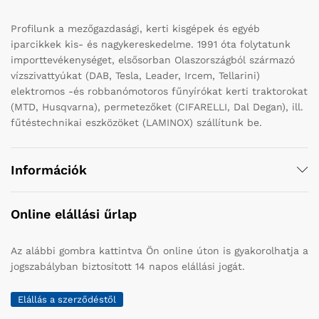
Profilunk a mezőgazdasági, kerti kisgépek és egyéb
iparcikkek kis- és nagykereskedelme. 1991 óta folytatunk
importtevékenységet, elsősorban Olaszországból származó
vízszivattyúkat (DAB, Tesla, Leader, Ircem, Tellarini)
elektromos -és robbanómotoros fűnyírókat kerti traktorokat
(MTD, Husqvarna), permetezőket (CIFARELLI, Dal Degan), ill.
fűtéstechnikai eszközöket (LAMINOX) szállítunk be.
Információk
Online elállási űrlap
Az alábbi gombra kattintva Ön online úton is gyakorolhatja a
jogszabályban biztosított 14 napos elállási jogát.
Elállás a szerződéstől