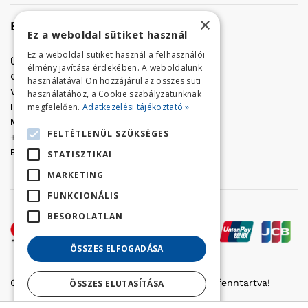
×
Elérhetőség
Ez a weboldal sütiket használ
Ez a weboldal sütiket használ a felhasználói
Üzletünk címe:
Szolnok, Vércse út 17.
élmény javítása érdekében. A weboldalunk
Golf Center Áruház:
06 (56) 423-324
használatával Ön hozzájárul az összes süti
VÁR-Kert Áruház:
06 (56) 429-771
használatához, a Cookie szabályzatunknak
megfelelően.
Adatkezelési tájékoztató »
Iroda:
06 (56) 421-857
Megrendelés, termék információ:
FELTÉTLENÜL SZÜKSÉGES
+36 (70) 938-3356
E-mail:
golfaruhaz@gmail.com
STATISZTIKAI
MARKETING
FUNKCIONÁLIS
BESOROLATLAN
ÖSSZES ELFOGADÁSA
Copyright © 2022 Golfker Kft. - Minden jog fenntartva!
ÖSSZES ELUTASÍTÁSA