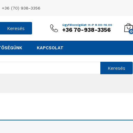
!
+36 (70) 938-3356
ügyfélszolgálat: H-P 8.00-16.00
Keresés
+36 70-938-3356
0
TŐSÉGÜNK
KAPCSOLAT
Keresés