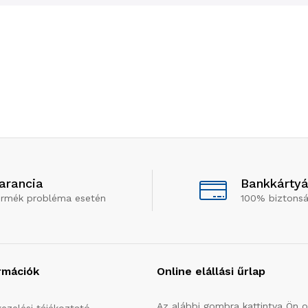
arancia
Bankkártyá
ermék probléma esetén
100% biztonsá
rmációk
Online elállási űrlap
Az alábbi gombra kattintva Ön on
ezelési tájékoztató