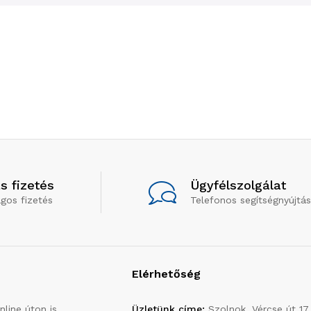
s fizetés
Ügyfélszolgálat
gos fizetés
Telefonos segítségnyújtás
Elérhetőség
line úton is
Üzletünk címe:
Szolnok, Vércse út 17.