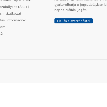
gyakorolhatja a jogszabályban bi
szabályzat (ÁSZF)
napos elállási jogát.
ási nyilatkozat
ítási információk
Elállás a szerződéstől
kom
ár