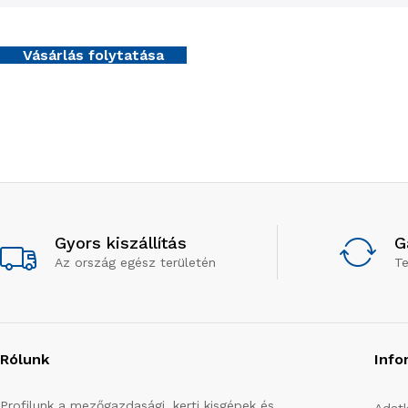
Vásárlás folytatása
Gyors kiszállítás
G
Az ország egész területén
T
Rólunk
Info
Profilunk a mezőgazdasági, kerti kisgépek és
Adatk