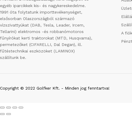
egyéb iparcikkek kis- és nagykereskedelme.
Üzlet
1991 óta folytatunk importtevékenységet,
Eláll
elsősorban Olaszországból származó
Száll
vízszivattyúkat (DAB, Tesla, Leader, Ircem,
Tellarini) elektromos -és robbanómotoros
A fió
fűnyírókat kerti traktorokat (MTD, Husqvarna),
Pénzt
permetezőket (CIFARELLI, Dal Degan), ill.
fűtéstechnikai eszközöket (LAMINOX)
szállítunk be.
Copyright © 2022 Golfker Kft. - Minden jog fenntartva!