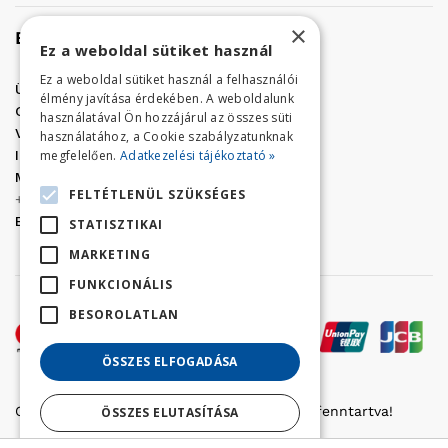
×
Elérhetőség
Ez a weboldal sütiket használ
Ez a weboldal sütiket használ a felhasználói
Üzletünk címe:
Szolnok, Vércse út 17.
élmény javítása érdekében. A weboldalunk
Golf Center Áruház:
06 (56) 423-324
használatával Ön hozzájárul az összes süti
VÁR-Kert Áruház:
06 (56) 429-771
használatához, a Cookie szabályzatunknak
megfelelően.
Adatkezelési tájékoztató »
Iroda:
06 (56) 421-857
Megrendelés, termék információ:
FELTÉTLENÜL SZÜKSÉGES
+36 (70) 938-3356
E-mail:
golfaruhaz@gmail.com
STATISZTIKAI
MARKETING
FUNKCIONÁLIS
BESOROLATLAN
ÖSSZES ELFOGADÁSA
Copyright © 2022 Golfker Kft. - Minden jog fenntartva!
ÖSSZES ELUTASÍTÁSA