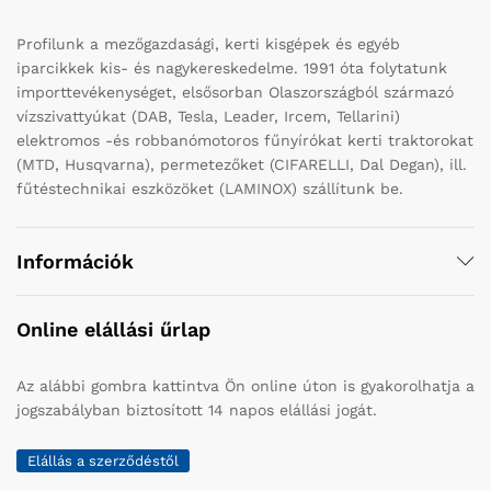
Profilunk a mezőgazdasági, kerti kisgépek és egyéb
iparcikkek kis- és nagykereskedelme. 1991 óta folytatunk
importtevékenységet, elsősorban Olaszországból származó
vízszivattyúkat (DAB, Tesla, Leader, Ircem, Tellarini)
elektromos -és robbanómotoros fűnyírókat kerti traktorokat
(MTD, Husqvarna), permetezőket (CIFARELLI, Dal Degan), ill.
fűtéstechnikai eszközöket (LAMINOX) szállítunk be.
Információk
Online elállási űrlap
Az alábbi gombra kattintva Ön online úton is gyakorolhatja a
jogszabályban biztosított 14 napos elállási jogát.
Elállás a szerződéstől