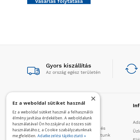
Vásárlás folytatása
Gyors kiszállítás
Az ország egész területén
×
Ez a weboldal sütiket használ
Rólunk
In
Ez a weboldal sütiket használ a felhasználói
élmény javítása érdekében. A weboldalunk
Profilunk a mezőgazdasági, kerti
Ada
használatával Ön hozzájárul az összes süti
kisgépek és egyéb iparcikkek kis- és
használatához, a Cookie szabályzatunknak
Üzl
nagykereskedelme. 1991 óta folytatunk
megfelelően.
Adatkezelési tájékoztató »
Elá