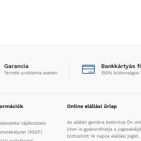
Garancia
Bankkártyás f
Termék probléma esetén
100% biztonságos 
formációk
Online elállási űrlap
Az alábbi gombra kattintva Ön onl
tkezelési tájékoztató
úton is gyakorolhatja a jogszabál
etszabályzat (ÁSZF)
biztosított 14 napos elállási jogát.
llási nyilatkozat