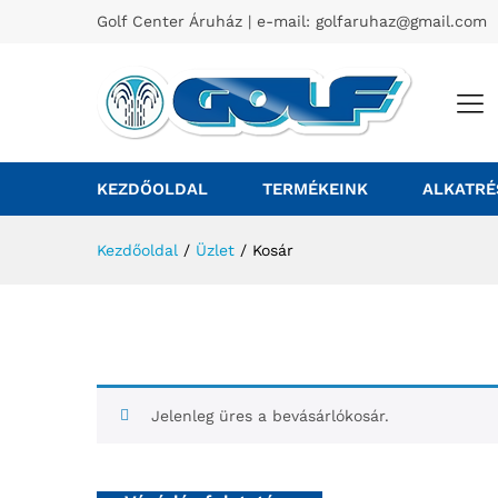
Golf Center Áruház | e-mail:
golfaruhaz@gmail.com
KEZDŐOLDAL
TERMÉKEINK
ALKATRÉ
Kezdőoldal
/
Üzlet
/
Kosár
Jelenleg üres a bevásárlókosár.