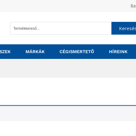
Sz
Keresé
SZEK
MÁRKÁK
CÉGISMERTETŐ
HÍREINK