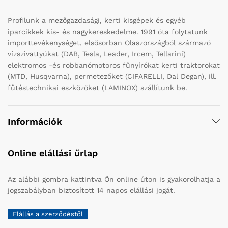
Profilunk a mezőgazdasági, kerti kisgépek és egyéb
iparcikkek kis- és nagykereskedelme. 1991 óta folytatunk
importtevékenységet, elsősorban Olaszországból származó
vízszivattyúkat (DAB, Tesla, Leader, Ircem, Tellarini)
elektromos -és robbanómotoros fűnyírókat kerti traktorokat
(MTD, Husqvarna), permetezőket (CIFARELLI, Dal Degan), ill.
fűtéstechnikai eszközöket (LAMINOX) szállítunk be.
Információk
Online elállási űrlap
Az alábbi gombra kattintva Ön online úton is gyakorolhatja a
jogszabályban biztosított 14 napos elállási jogát.
Elállás a szerződéstől