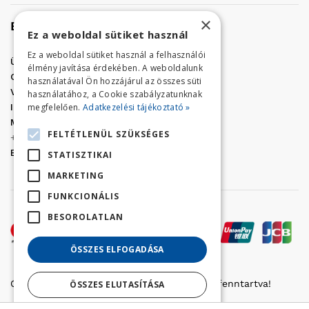
×
Elérhetőség
Ez a weboldal sütiket használ
Ez a weboldal sütiket használ a felhasználói
Üzletünk címe:
Szolnok, Vércse út 17.
élmény javítása érdekében. A weboldalunk
Golf Center Áruház:
06 (56) 423-324
használatával Ön hozzájárul az összes süti
VÁR-Kert Áruház:
06 (56) 429-771
használatához, a Cookie szabályzatunknak
megfelelően.
Adatkezelési tájékoztató »
Iroda:
06 (56) 421-857
Megrendelés, termék információ:
FELTÉTLENÜL SZÜKSÉGES
+36 (70) 938-3356
E-mail:
golfaruhaz@gmail.com
STATISZTIKAI
MARKETING
FUNKCIONÁLIS
BESOROLATLAN
ÖSSZES ELFOGADÁSA
Copyright © 2022 Golfker Kft. - Minden jog fenntartva!
ÖSSZES ELUTASÍTÁSA