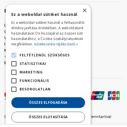
×
Elérhetőség
Ez a weboldal sütiket használ
Ez a weboldal sütiket használ a felhasználói
Üzletünk címe:
Szolnok, Vércse út 17.
élmény javítása érdekében. A weboldalunk
Golf Center Áruház:
06 (56) 423-324
használatával Ön hozzájárul az összes süti
VÁR-Kert Áruház:
06 (56) 429-771
használatához, a Cookie szabályzatunknak
megfelelően.
Adatkezelési tájékoztató »
Iroda:
06 (56) 421-857
Megrendelés, termék információ:
FELTÉTLENÜL SZÜKSÉGES
+36 (70) 938-3356
E-mail:
golfaruhaz@gmail.com
STATISZTIKAI
MARKETING
FUNKCIONÁLIS
BESOROLATLAN
ÖSSZES ELFOGADÁSA
Copyright © 2022 Golfker Kft. - Minden jog fenntartva!
ÖSSZES ELUTASÍTÁSA