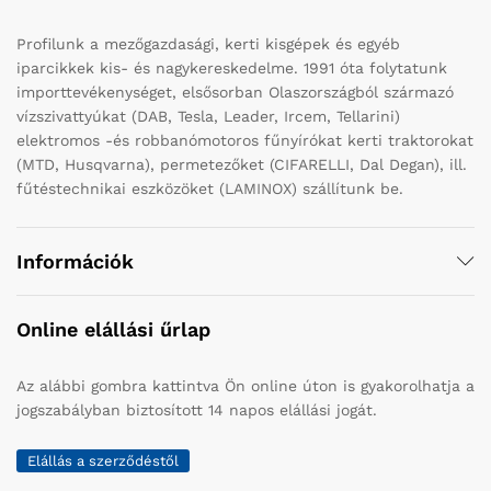
Profilunk a mezőgazdasági, kerti kisgépek és egyéb
iparcikkek kis- és nagykereskedelme. 1991 óta folytatunk
importtevékenységet, elsősorban Olaszországból származó
vízszivattyúkat (DAB, Tesla, Leader, Ircem, Tellarini)
elektromos -és robbanómotoros fűnyírókat kerti traktorokat
(MTD, Husqvarna), permetezőket (CIFARELLI, Dal Degan), ill.
fűtéstechnikai eszközöket (LAMINOX) szállítunk be.
Információk
Online elállási űrlap
Az alábbi gombra kattintva Ön online úton is gyakorolhatja a
jogszabályban biztosított 14 napos elállási jogát.
Elállás a szerződéstől