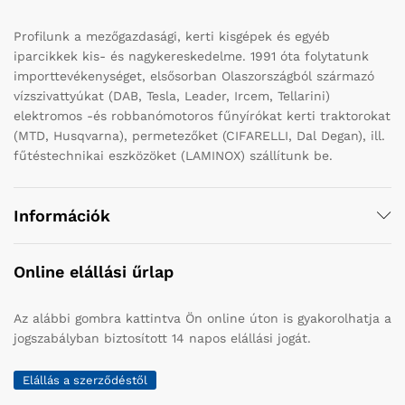
Profilunk a mezőgazdasági, kerti kisgépek és egyéb
iparcikkek kis- és nagykereskedelme. 1991 óta folytatunk
importtevékenységet, elsősorban Olaszországból származó
vízszivattyúkat (DAB, Tesla, Leader, Ircem, Tellarini)
elektromos -és robbanómotoros fűnyírókat kerti traktorokat
(MTD, Husqvarna), permetezőket (CIFARELLI, Dal Degan), ill.
fűtéstechnikai eszközöket (LAMINOX) szállítunk be.
Információk
Online elállási űrlap
Az alábbi gombra kattintva Ön online úton is gyakorolhatja a
jogszabályban biztosított 14 napos elállási jogát.
Elállás a szerződéstől