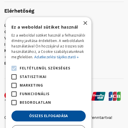
Elérhetőség
×
Üzletünk címe:
Szolnok, Vércse út 17.
Ez a weboldal sütiket használ
Golf Center Áruház:
06 (56) 423-324
Ez a weboldal sütiket használ a felhasználói
VÁR-Kert Áruház:
06 (56) 429-771
élmény javítása érdekében. A weboldalunk
Iroda:
06 (56) 421-857
használatával Ön hozzájárul az összes süti
Megrendelés, termék információ:
használatához, a Cookie szabályzatunknak
megfelelően.
Adatkezelési tájékoztató »
+36 (70) 938-3356
E-mail:
golfaruhaz@gmail.com
FELTÉTLENÜL SZÜKSÉGES
STATISZTIKAI
MARKETING
FUNKCIONÁLIS
BESOROLATLAN
ÖSSZES ELFOGADÁSA
Copyright © 2022 Golfker Kft. - Minden jog fenntartva!