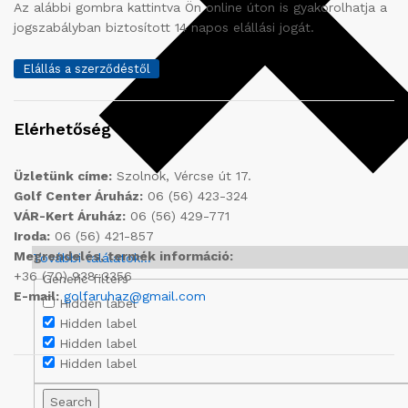
Az alábbi gombra kattintva Ön online úton is gyakorolhatja a
jogszabályban biztosított 14 napos elállási jogát.
Elállás a szerződéstől
Elérhetőség
Üzletünk címe:
Szolnok, Vércse út 17.
Golf Center Áruház:
06 (56) 423-324
VÁR-Kert Áruház:
06 (56) 429-771
Iroda:
06 (56) 421-857
Megrendelés, termék információ:
További találatok...
+36 (70) 938-3356
Generic filters
E-mail:
golfaruhaz@gmail.com
Hidden label
Hidden label
Hidden label
Hidden label
Search