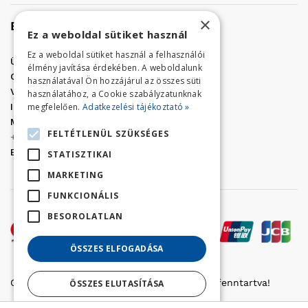
×
Elérhetőség
Ez a weboldal sütiket használ
Ez a weboldal sütiket használ a felhasználói
Üzletünk címe:
Szolnok, Vércse út 17.
élmény javítása érdekében. A weboldalunk
Golf Center Áruház:
06 (56) 423-324
használatával Ön hozzájárul az összes süti
VÁR-Kert Áruház:
06 (56) 429-771
használatához, a Cookie szabályzatunknak
megfelelően.
Adatkezelési tájékoztató »
Iroda:
06 (56) 421-857
Megrendelés, termék információ:
FELTÉTLENÜL SZÜKSÉGES
+36 (70) 938-3356
E-mail:
golfaruhaz@gmail.com
STATISZTIKAI
MARKETING
FUNKCIONÁLIS
BESOROLATLAN
ÖSSZES ELFOGADÁSA
Copyright © 2022 Golfker Kft. - Minden jog fenntartva!
ÖSSZES ELUTASÍTÁSA