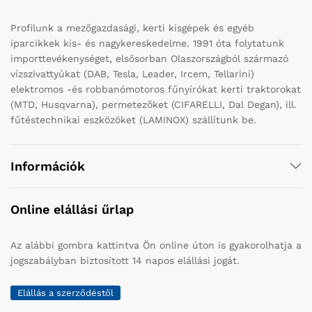
Profilunk a mezőgazdasági, kerti kisgépek és egyéb
iparcikkek kis- és nagykereskedelme. 1991 óta folytatunk
importtevékenységet, elsősorban Olaszországból származó
vízszivattyúkat (DAB, Tesla, Leader, Ircem, Tellarini)
elektromos -és robbanómotoros fűnyírókat kerti traktorokat
(MTD, Husqvarna), permetezőket (CIFARELLI, Dal Degan), ill.
fűtéstechnikai eszközöket (LAMINOX) szállítunk be.
Információk
Online elállási űrlap
Az alábbi gombra kattintva Ön online úton is gyakorolhatja a
jogszabályban biztosított 14 napos elállási jogát.
Elállás a szerződéstől