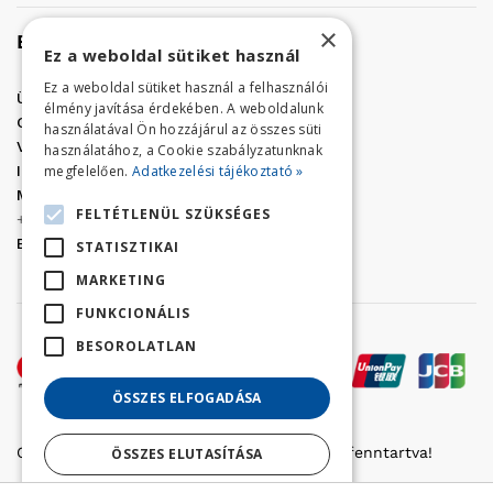
×
Elérhetőség
Ez a weboldal sütiket használ
Ez a weboldal sütiket használ a felhasználói
Üzletünk címe:
Szolnok, Vércse út 17.
élmény javítása érdekében. A weboldalunk
Golf Center Áruház:
06 (56) 423-324
használatával Ön hozzájárul az összes süti
VÁR-Kert Áruház:
06 (56) 429-771
használatához, a Cookie szabályzatunknak
megfelelően.
Adatkezelési tájékoztató »
Iroda:
06 (56) 421-857
Megrendelés, termék információ:
FELTÉTLENÜL SZÜKSÉGES
+36 (70) 938-3356
E-mail:
golfaruhaz@gmail.com
STATISZTIKAI
MARKETING
FUNKCIONÁLIS
BESOROLATLAN
ÖSSZES ELFOGADÁSA
Copyright © 2022 Golfker Kft. - Minden jog fenntartva!
ÖSSZES ELUTASÍTÁSA