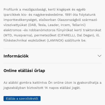
Profilunk a mezőgazdasági, kerti kisgépek és egyéb
iparcikkek kis- és nagykereskedelme. 1991 óta folytatunk
importtevékenységet, elsősorban Olaszországból származó
vízszivattyúkat (DAB, Tesla, Leader, Ircem, Tellarini)
elektromos -és robbanómotoros fűnyírókat kerti traktorokat
(MTD, Husqvarna), permetezőket (CIFARELLI, Dal Degan), ill.
fűtéstechnikai eszközöket (LAMINOX) szállítunk be.
Információk
Online elállási űrlap
Az alábbi gombra kattintva Ön online úton is gyakorolhatja a
jogszabályban biztosított 14 napos elállási jogát.
Elállás a szerződéstől