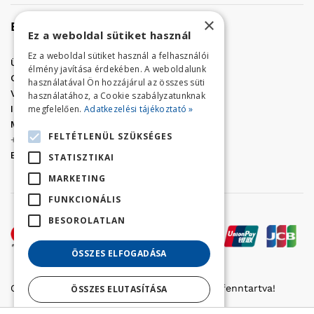
×
Elérhetőség
Ez a weboldal sütiket használ
Ez a weboldal sütiket használ a felhasználói
Üzletünk címe:
Szolnok, Vércse út 17.
élmény javítása érdekében. A weboldalunk
Golf Center Áruház:
06 (56) 423-324
használatával Ön hozzájárul az összes süti
VÁR-Kert Áruház:
06 (56) 429-771
használatához, a Cookie szabályzatunknak
megfelelően.
Adatkezelési tájékoztató »
Iroda:
06 (56) 421-857
Megrendelés, termék információ:
FELTÉTLENÜL SZÜKSÉGES
+36 (70) 938-3356
E-mail:
golfaruhaz@gmail.com
STATISZTIKAI
MARKETING
FUNKCIONÁLIS
BESOROLATLAN
ÖSSZES ELFOGADÁSA
Copyright © 2022 Golfker Kft. - Minden jog fenntartva!
ÖSSZES ELUTASÍTÁSA