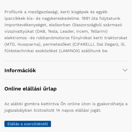
Profilunk a mezőgazdasági, kerti kisgépek és egyéb
iparcikkek kis- és nagykereskedelme. 1991 óta folytatunk
importtevékenységet, elsősorban Olaszországból származó
vízszivattyúkat (DAB, Tesla, Leader, Ircem, Tellarini)
elektromos -és robbanómotoros fűnyírókat kerti traktorokat
(MTD, Husqvarna), permetezőket (CIFARELLI, Dal Degan), ill.
fűtéstechnikai eszközöket (LAMINOX) szállítunk be.
Információk
Online elállási űrlap
Az alábbi gombra kattintva Ön online úton is gyakorolhatja a
jogszabályban biztosított 14 napos elállási jogát.
Elállás a szerződéstől