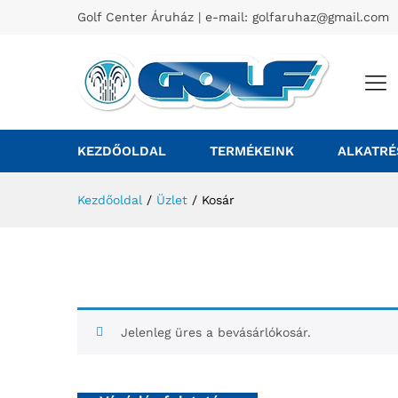
Golf Center Áruház | e-mail:
golfaruhaz@gmail.com
KEZDŐOLDAL
TERMÉKEINK
ALKATRÉ
Kezdőoldal
/
Üzlet
/
Kosár
Jelenleg üres a bevásárlókosár.