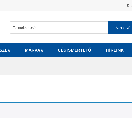
Sz
Keresé
SZEK
MÁRKÁK
CÉGISMERTETŐ
HÍREINK