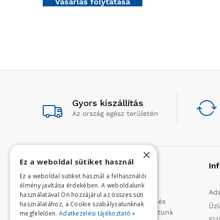
Vásárlás folytatása
Gyors kiszállítás
Az ország egész területén
×
Ez a weboldal sütiket használ
Rólunk
In
Ez a weboldal sütiket használ a felhasználói
élmény javítása érdekében. A weboldalunk
Profilunk a mezőgazdasági, kerti
Ada
használatával Ön hozzájárul az összes süti
kisgépek és egyéb iparcikkek kis- és
használatához, a Cookie szabályzatunknak
Üzl
nagykereskedelme. 1991 óta folytatunk
megfelelően.
Adatkezelési tájékoztató »
Elá