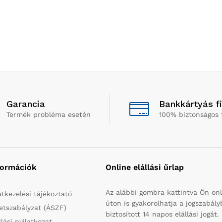
Garancia
Bankkártyás f
Termék probléma esetén
100% biztonságos 
formációk
Online elállási űrlap
Az alábbi gombra kattintva Ön onl
tkezelési tájékoztató
úton is gyakorolhatja a jogszabál
etszabályzat (ÁSZF)
biztosított 14 napos elállási jogát.
llási nyilatkozat