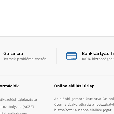
Garancia
Bankkártyás f
Termék probléma esetén
100% biztonságos 
formációk
Online elállási űrlap
Az alábbi gombra kattintva Ön onl
tkezelési tájékoztató
úton is gyakorolhatja a jogszabál
etszabályzat (ÁSZF)
biztosított 14 napos elállási jogát.
llási nyilatkozat