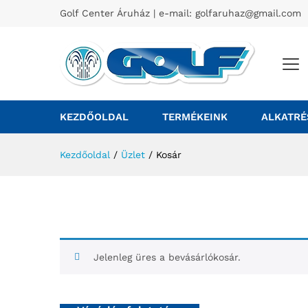
Golf Center Áruház | e-mail:
golfaruhaz@gmail.com
KEZDŐOLDAL
TERMÉKEINK
ALKATRÉ
Kezdőoldal
/
Üzlet
/
Kosár
Jelenleg üres a bevásárlókosár.