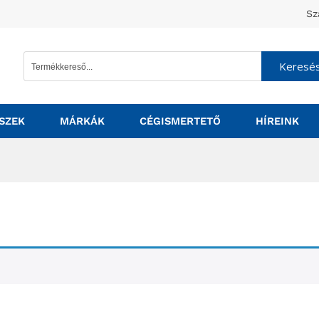
Sz
Keresé
SZEK
MÁRKÁK
CÉGISMERTETŐ
HÍREINK