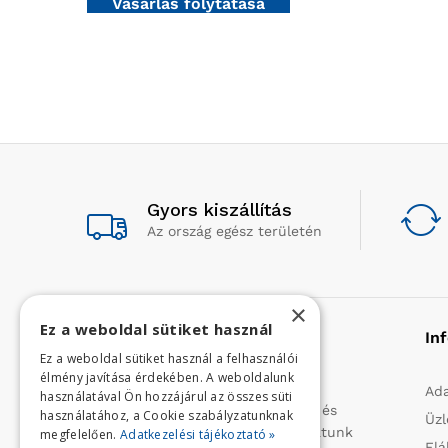
Vásárlás folytatása
Gyors kiszállítás
Az ország egész területén
×
Ez a weboldal sütiket használ
Rólunk
In
Ez a weboldal sütiket használ a felhasználói
élmény javítása érdekében. A weboldalunk
Profilunk a mezőgazdasági, kerti
Ada
használatával Ön hozzájárul az összes süti
kisgépek és egyéb iparcikkek kis- és
használatához, a Cookie szabályzatunknak
Üzl
nagykereskedelme. 1991 óta folytatunk
megfelelően.
Adatkezelési tájékoztató »
Elá