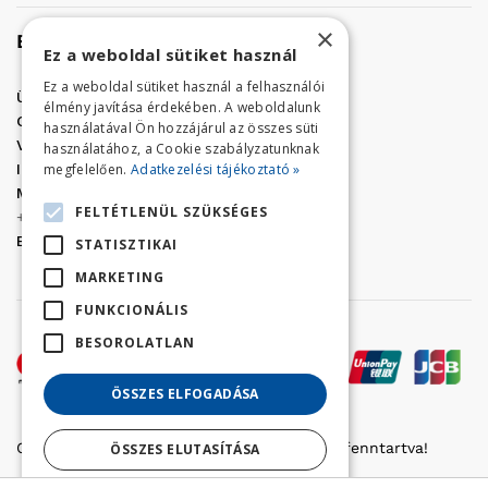
×
Elérhetőség
Ez a weboldal sütiket használ
Ez a weboldal sütiket használ a felhasználói
Üzletünk címe:
Szolnok, Vércse út 17.
élmény javítása érdekében. A weboldalunk
Golf Center Áruház:
06 (56) 423-324
használatával Ön hozzájárul az összes süti
VÁR-Kert Áruház:
06 (56) 429-771
használatához, a Cookie szabályzatunknak
megfelelően.
Adatkezelési tájékoztató »
Iroda:
06 (56) 421-857
Megrendelés, termék információ:
FELTÉTLENÜL SZÜKSÉGES
+36 (70) 938-3356
E-mail:
golfaruhaz@gmail.com
STATISZTIKAI
MARKETING
FUNKCIONÁLIS
BESOROLATLAN
ÖSSZES ELFOGADÁSA
Copyright © 2022 Golfker Kft. - Minden jog fenntartva!
ÖSSZES ELUTASÍTÁSA