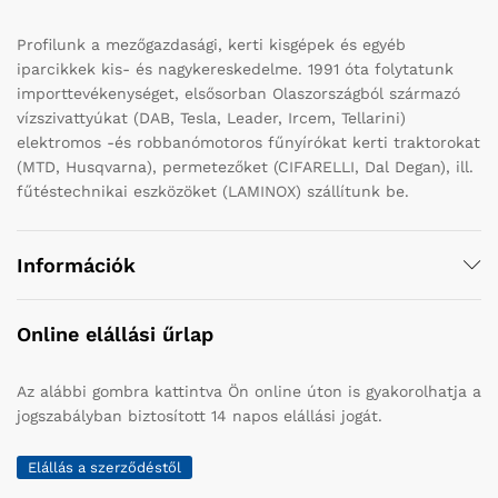
Profilunk a mezőgazdasági, kerti kisgépek és egyéb
iparcikkek kis- és nagykereskedelme. 1991 óta folytatunk
importtevékenységet, elsősorban Olaszországból származó
vízszivattyúkat (DAB, Tesla, Leader, Ircem, Tellarini)
elektromos -és robbanómotoros fűnyírókat kerti traktorokat
(MTD, Husqvarna), permetezőket (CIFARELLI, Dal Degan), ill.
fűtéstechnikai eszközöket (LAMINOX) szállítunk be.
Információk
Online elállási űrlap
Az alábbi gombra kattintva Ön online úton is gyakorolhatja a
jogszabályban biztosított 14 napos elállási jogát.
Elállás a szerződéstől