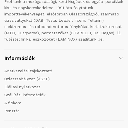
Profilunk a mezőgazdasági, kerti kisgépek és egyéb iparcikkek
kis- és nagykereskedelme. 1991 óta folytatunk
importtevékenységet, elsősorban Olaszországból származó
vízszivattyúkat (DAB, Tesla, Leader, Ircem, Tellarini)
elektromos -és robbanómotoros fűnyírókat kerti traktorokat
(MTD, Husqvarna), permetezőket (CIFARELLI, Dal Degan), ill.
fűtéstechnikai eszközöket (LAMINOX) szállítunk be.
Információk
Adatkezelési tájékoztató
Üzletszabályzat (ÁSZF)
Elállási nyilatkozat
Szállítási információk
A fiókom
Pénztár