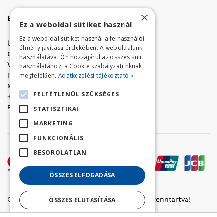
×
Elérhetőség
Ez a weboldal sütiket használ
Ez a weboldal sütiket használ a felhasználói
Üzletünk címe:
Szolnok, Vércse út 17.
élmény javítása érdekében. A weboldalunk
Golf Center Áruház:
06 (56) 423-324
használatával Ön hozzájárul az összes süti
VÁR-Kert Áruház:
06 (56) 429-771
használatához, a Cookie szabályzatunknak
megfelelően.
Adatkezelési tájékoztató »
Iroda:
06 (56) 421-857
Megrendelés, termék információ:
FELTÉTLENÜL SZÜKSÉGES
+36 (70) 938-3356
E-mail:
golfaruhaz@gmail.com
STATISZTIKAI
MARKETING
FUNKCIONÁLIS
BESOROLATLAN
ÖSSZES ELFOGADÁSA
Copyright © 2022 Golfker Kft. - Minden jog fenntartva!
ÖSSZES ELUTASÍTÁSA