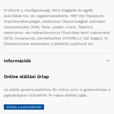
Profilunk a mezőgazdasági, kerti kisgépek és egyéb
iparcikkek kis- és nagykereskedelme. 1991 óta folytatunk
importtevékenységet, elsősorban Olaszországból származó
vízszivattyúkat (DAB, Tesla, Leader, Ircem, Tellarini)
elektromos -és robbanómotoros fűnyírókat kerti traktorokat
(MTD, Husqvarna), permetezőket (CIFARELLI, Dal Degan), ill.
fűtéstechnikai eszközöket (LAMINOX) szállítunk be.
Információk
Online elállási űrlap
Az alábbi gombra kattintva Ön online úton is gyakorolhatja a
jogszabályban biztosított 14 napos elállási jogát.
Elállás a szerződéstől