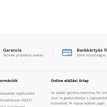
Garancia
Bankkártyás f
Termék probléma esetén
100% biztonságos 
formációk
Online elállási űrlap
Az alábbi gombra kattintva Ön onl
tkezelési tájékoztató
úton is gyakorolhatja a jogszabál
etszabályzat (ÁSZF)
biztosított 14 napos elállási jogát.
llási nyilatkozat