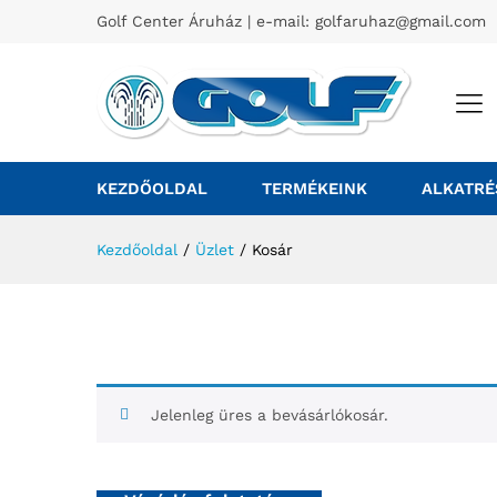
Golf Center Áruház | e-mail:
golfaruhaz@gmail.com
KEZDŐOLDAL
TERMÉKEINK
ALKATRÉ
Kezdőoldal
/
Üzlet
/
Kosár
Jelenleg üres a bevásárlókosár.