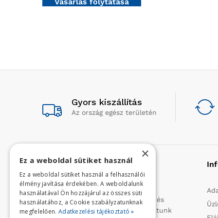
Vásárlás folytatása
Gyors kiszállítás
Az ország egész területén
×
Ez a weboldal sütiket használ
Rólunk
In
Ez a weboldal sütiket használ a felhasználói
élmény javítása érdekében. A weboldalunk
Profilunk a mezőgazdasági, kerti
Ada
használatával Ön hozzájárul az összes süti
kisgépek és egyéb iparcikkek kis- és
használatához, a Cookie szabályzatunknak
Üzl
nagykereskedelme. 1991 óta folytatunk
megfelelően.
Adatkezelési tájékoztató »
Elá