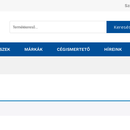
Sz
Keresé
SZEK
MÁRKÁK
CÉGISMERTETŐ
HÍREINK