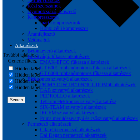
Terménydarálók
Kézi szerszámok
Gyümölcsrázó, diószedő
Kompresszorok
Ipari kompresszorok
Hobbi célú kompresszor
Áramfejlesztő
Vetőmagok
Alkatrészek
Betonkeverő alkatrészek
További találatok...
Bozótvágó, fűkasza alkatrészek
Generic filters
EMAK-EFCO fűkasza alkatrészek
GT 6001 robbanómotoros fűkasza alkatrészek
Hidden label
GT 6008 robbanómotoros fűkasza alkatrészek
Hidden label
Elektromos szivattyú alkatrészek
Hidden label
PRIMA DJW 1B/10N/3CL DQM60 alkatrészek
Hidden label
DAB szivattyú alkatrészek
PEDROLLO alkatrészek
Search
Tellarini elektromos szivattyú alkatrész
SIX-TEAM szivattyú alkatrészek
IRCEM szivattyú alaktrészek
Prima merülőszivattyú és csőszivattyú alkatrészek
Permetező alkatrészek
Cifarelli permetező alkatrészek
Dal-Degan permetező alkatrészek