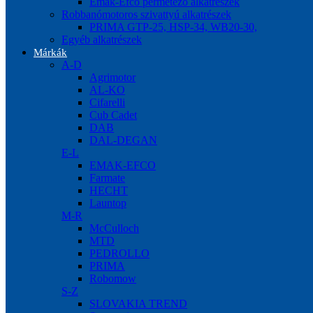
Emak-Efco permetező alkatrészek
Robbanómotoros szivattyú alkatrészek
PRIMA GTP-25, HSP-34, WB20-30,
Egyéb alkatrészek
Márkák
A-D
Agrimotor
AL-KO
Cifarelli
Cub Cadet
DAB
DAL-DEGAN
E-L
EMAK-EFCO
Farmate
HECHT
Launtop
M-R
McCulloch
MTD
PEDROLLO
PRIMA
Robomow
S-Z
SLOVAKIA TREND