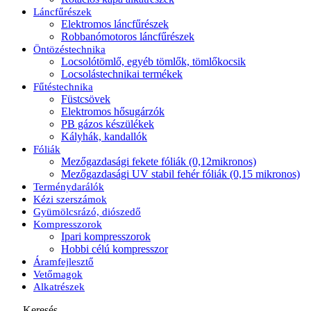
Láncfűrészek
Elektromos láncfűrészek
Robbanómotoros láncfűrészek
Öntözéstechnika
Locsolótömlő, egyéb tömlők, tömlőkocsik
Locsolástechnikai termékek
Fűtéstechnika
Füstcsövek
Elektromos hősugárzók
PB gázos készülékek
Kályhák, kandallók
Fóliák
Mezőgazdasági fekete fóliák (0,12mikronos)
Mezőgazdasági UV stabil fehér fóliák (0,15 mikronos)
Terménydarálók
Kézi szerszámok
Gyümölcsrázó, diószedő
Kompresszorok
Ipari kompresszorok
Hobbi célú kompresszor
Áramfejlesztő
Vetőmagok
Alkatrészek
Keresés