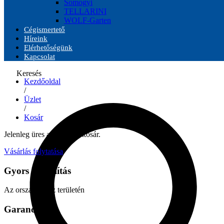
Somogyi
TELLARINI
WOLF-Garten
Cégismertető
Híreink
Elérhetőségünk
Kapcsolat
Keresés
Kezdőoldal
/
Üzlet
/
Kosár
Jelenleg üres a bevásárlókosár.
Vásárlás folytatása
Gyors kiszállítás
Az ország egész területén
Garancia