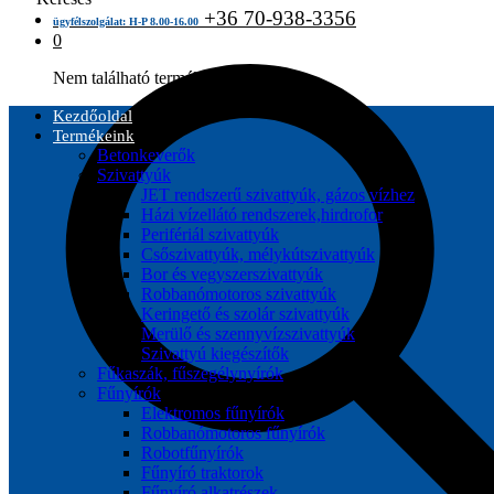
+36 70-938-3356
ügyfélszolgálat: H-P 8.00-16.00
0
Nem található termék a kosárban.
Kezdőoldal
Termékeink
Betonkeverők
Szivattyúk
JET rendszerű szivattyúk, gázos vízhez
Házi vízellátó rendszerek,hirdrofor
Perifériál szivattyúk
Csőszivattyúk, mélykútszivattyúk
Bor és vegyszerszivattyúk
Robbanómotoros szivattyúk
Keringető és szolár szivattyúk
Merülő és szennyvízszivattyúk
Szivattyú kiegészítők
Fűkaszák, fűszegélynyírók
Fűnyírók
Elektromos fűnyírók
Robbanómotoros fűnyírók
Robotfűnyírók
Fűnyíró traktorok
Fűnyíró alkatrészek