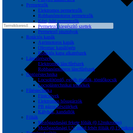
Permetezők
Elektromos permetezők
Robbanómotoros permetezők
Kézi, háti permetezők
Permetező kiegészítő szettek
Permetező pisztolyok
Rotációs kapák
Agrimotoros kapák
Oleomac kapálógép
Rotációs kapa alkatrészek
Láncfűrészek
Elektromos láncfűrészek
Robbanómotoros láncfűrészek
Öntözéstechnika
Locsolótömlő, egyéb tömlők, tömlőkocsik
Locsolástechnikai termékek
Fűtéstechnika
Füstcsövek
Elektromos hősugárzók
PB gázos készülékek
Kályhák, kandallók
Fóliák
Mezőgazdasági fekete fóliák (0,12mikronos)
Mezőgazdasági UV stabil fehér fóliák (0,15 mikro