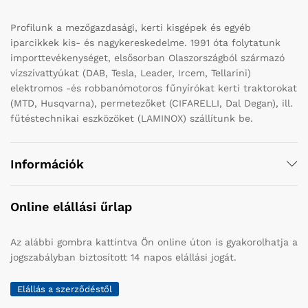
Profilunk a mezőgazdasági, kerti kisgépek és egyéb
iparcikkek kis- és nagykereskedelme. 1991 óta folytatunk
importtevékenységet, elsősorban Olaszországból származó
vízszivattyúkat (DAB, Tesla, Leader, Ircem, Tellarini)
elektromos -és robbanómotoros fűnyírókat kerti traktorokat
(MTD, Husqvarna), permetezőket (CIFARELLI, Dal Degan), ill.
fűtéstechnikai eszközöket (LAMINOX) szállítunk be.
Információk
Online elállási űrlap
Az alábbi gombra kattintva Ön online úton is gyakorolhatja a
jogszabályban biztosított 14 napos elállási jogát.
Elállás a szerződéstől