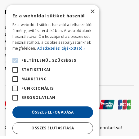
×
Elérhetőség
Ez a weboldal sütiket használ
Ez a weboldal sütiket használ a felhasználói
Üzletünk címe:
Szolnok, Vércse út 17.
élmény javítása érdekében. A weboldalunk
Golf Center Áruház:
06 (56) 423-324
használatával Ön hozzájárul az összes süti
VÁR-Kert Áruház:
06 (56) 429-771
használatához, a Cookie szabályzatunknak
megfelelően.
Adatkezelési tájékoztató »
Iroda:
06 (56) 421-857
Megrendelés, termék információ:
FELTÉTLENÜL SZÜKSÉGES
+36 (70) 938-3356
E-mail:
golfaruhaz@gmail.com
STATISZTIKAI
MARKETING
FUNKCIONÁLIS
BESOROLATLAN
ÖSSZES ELFOGADÁSA
Copyright © 2022 Golfker Kft. - Minden jog fenntartva!
ÖSSZES ELUTASÍTÁSA