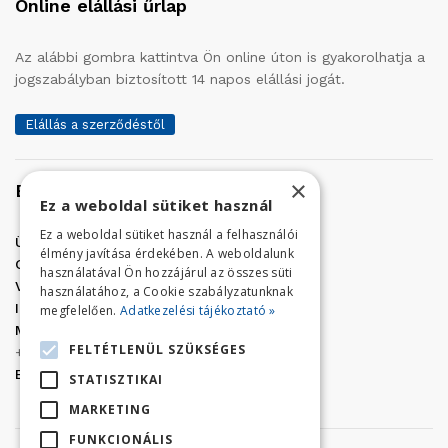
Online elállási űrlap
Az alábbi gombra kattintva Ön online úton is gyakorolhatja a
jogszabályban biztosított 14 napos elállási jogát.
Elállás a szerződéstől
×
Elérhetőség
Ez a weboldal sütiket használ
Ez a weboldal sütiket használ a felhasználói
Üzletünk címe:
Szolnok, Vércse út 17.
élmény javítása érdekében. A weboldalunk
Golf Center Áruház:
06 (56) 423-324
használatával Ön hozzájárul az összes süti
VÁR-Kert Áruház:
06 (56) 429-771
használatához, a Cookie szabályzatunknak
Iroda:
06 (56) 421-857
megfelelően.
Adatkezelési tájékoztató »
Megrendelés, termék információ:
FELTÉTLENÜL SZÜKSÉGES
+36 (70) 938-3356
E-mail:
golfaruhaz@gmail.com
STATISZTIKAI
MARKETING
FUNKCIONÁLIS