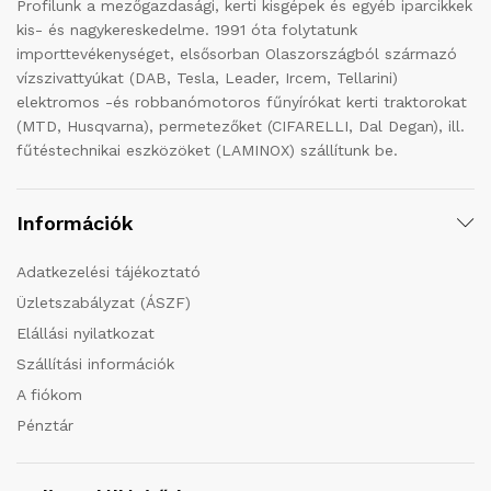
Profilunk a mezőgazdasági, kerti kisgépek és egyéb iparcikkek
kis- és nagykereskedelme. 1991 óta folytatunk
importtevékenységet, elsősorban Olaszországból származó
vízszivattyúkat (DAB, Tesla, Leader, Ircem, Tellarini)
elektromos -és robbanómotoros fűnyírókat kerti traktorokat
(MTD, Husqvarna), permetezőket (CIFARELLI, Dal Degan), ill.
fűtéstechnikai eszközöket (LAMINOX) szállítunk be.
Információk
Adatkezelési tájékoztató
Üzletszabályzat (ÁSZF)
Elállási nyilatkozat
Szállítási információk
A fiókom
Pénztár