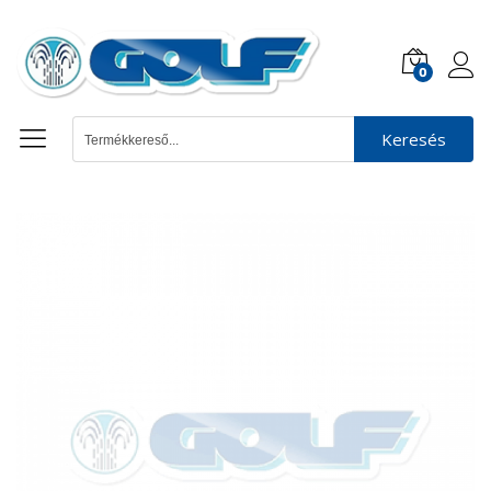
0
Keresés