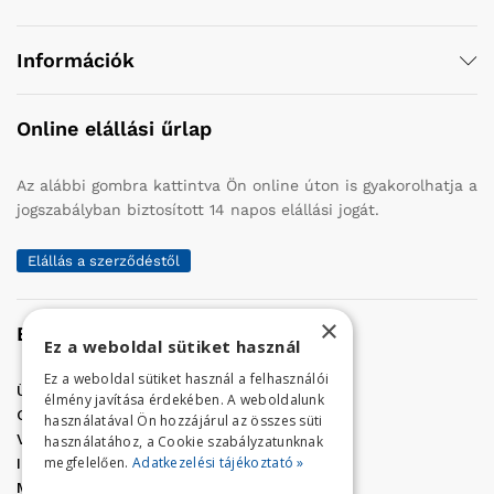
Információk
Online elállási űrlap
Az alábbi gombra kattintva Ön online úton is gyakorolhatja a
jogszabályban biztosított 14 napos elállási jogát.
Elállás a szerződéstől
×
Elérhetőség
Ez a weboldal sütiket használ
Ez a weboldal sütiket használ a felhasználói
Üzletünk címe:
Szolnok, Vércse út 17.
élmény javítása érdekében. A weboldalunk
Golf Center Áruház:
06 (56) 423-324
használatával Ön hozzájárul az összes süti
VÁR-Kert Áruház:
06 (56) 429-771
használatához, a Cookie szabályzatunknak
megfelelően.
Adatkezelési tájékoztató »
Iroda:
06 (56) 421-857
Megrendelés, termék információ: