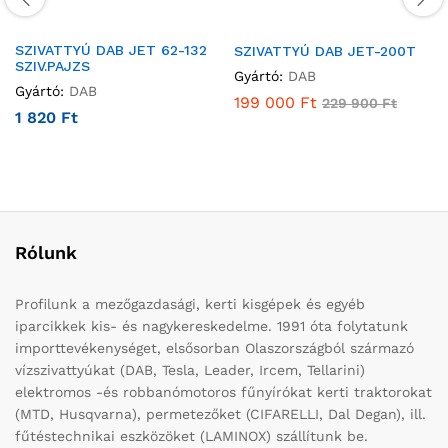
SZIVATTYÚ DAB JET 62-132
SZIVATTYÚ DAB JET-200T
SZIV.PAJZS
Gyártó:
DAB
Gyártó:
DAB
199 000
Ft
229 900
Ft
1 820
Ft
Rólunk
Profilunk a mezőgazdasági, kerti kisgépek és egyéb
iparcikkek kis- és nagykereskedelme. 1991 óta folytatunk
importtevékenységet, elsősorban Olaszországból származó
vízszivattyúkat (DAB, Tesla, Leader, Ircem, Tellarini)
elektromos -és robbanómotoros fűnyírókat kerti traktorokat
(MTD, Husqvarna), permetezőket (CIFARELLI, Dal Degan), ill.
fűtéstechnikai eszközöket (LAMINOX) szállítunk be.