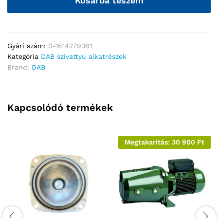
Kosárba teszem
Gyári szám:
0-1614279381
Kategória
DAB szivattyú alkatrészek
Brand:
DAB
Kapcsolódó termékek
Megtakarítás:
30 900
Ft