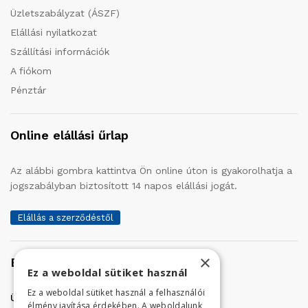
Üzletszabályzat (ÁSZF)
Elállási nyilatkozat
Szállítási információk
A fiókom
Pénztár
Online elállási űrlap
Az alábbi gombra kattintva Ön online úton is gyakorolhatja a
jogszabályban biztosított 14 napos elállási jogát.
Elállás a szerződéstől
×
Elérhetőség
Ez a weboldal sütiket használ
Ez a weboldal sütiket használ a felhasználói
Üzletünk címe:
Szolnok, Vércse út 17.
élmény javítása érdekében. A weboldalunk