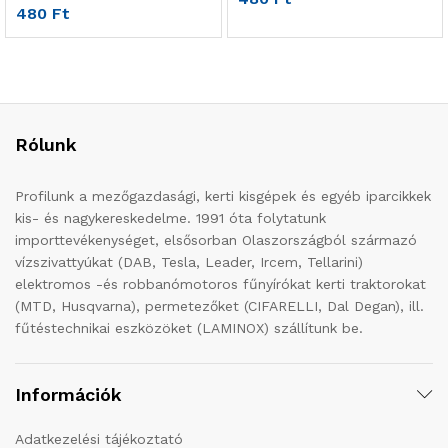
480
Ft
Rólunk
Profilunk a mezőgazdasági, kerti kisgépek és egyéb iparcikkek
kis- és nagykereskedelme. 1991 óta folytatunk
importtevékenységet, elsősorban Olaszországból származó
vízszivattyúkat (DAB, Tesla, Leader, Ircem, Tellarini)
elektromos -és robbanómotoros fűnyírókat kerti traktorokat
(MTD, Husqvarna), permetezőket (CIFARELLI, Dal Degan), ill.
fűtéstechnikai eszközöket (LAMINOX) szállítunk be.
Információk
Adatkezelési tájékoztató