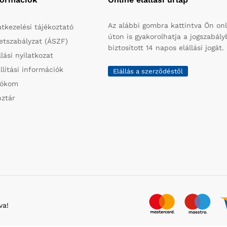
Az alábbi gombra kattintva Ön onl
tkezelési tájékoztató
úton is gyakorolhatja a jogszabál
etszabályzat (ÁSZF)
biztosított 14 napos elállási jogát.
llási nyilatkozat
llítási információk
Elállás a szerződéstől
iókom
ztár
va!