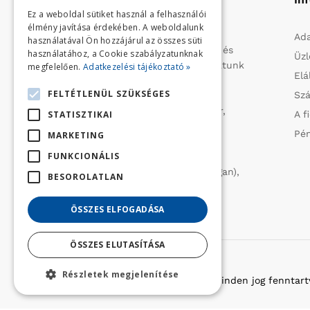
Ez a weboldal sütiket használ a felhasználói
élmény javítása érdekében. A weboldalunk
Profilunk a mezőgazdasági, kerti
Ada
használatával Ön hozzájárul az összes süti
kisgépek és egyéb iparcikkek kis- és
használatához, a Cookie szabályzatunknak
Üzl
nagykereskedelme. 1991 óta folytatunk
megfelelően.
Adatkezelési tájékoztató »
Elá
importtevékenységet, elsősorban
FELTÉTLENÜL SZÜKSÉGES
Szá
Olaszországból származó
vízszivattyúkat (DAB, Tesla, Leader,
STATISZTIKAI
A f
Ircem, Tellarini) elektromos -és
Pén
MARKETING
robbanómotoros fűnyírókat kerti
FUNKCIONÁLIS
traktorokat (MTD, Husqvarna),
permetezőket (CIFARELLI, Dal Degan),
BESOROLATLAN
ill. fűtéstechnikai eszközöket
(LAMINOX) szállítunk be.
ÖSSZES ELFOGADÁSA
ÖSSZES ELUTASÍTÁSA
Részletek megjelenítése
Copyright © 2022 Golfker Kft. - Minden jog fenntart