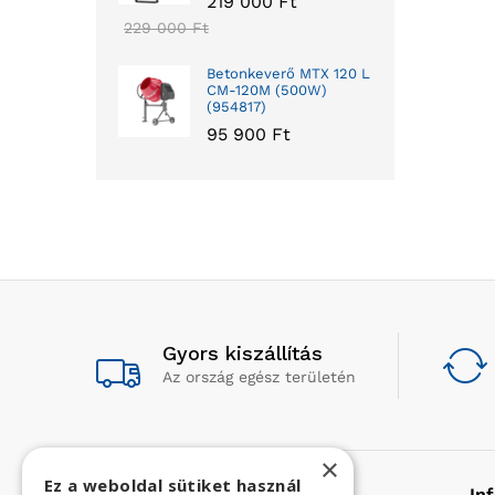
219 000
Ft
229 000
Ft
Betonkeverő MTX 120 L
CM-120M (500W)
(954817)
95 900
Ft
Gyors kiszállítás
Az ország egész területén
×
Ez a weboldal sütiket használ
Rólunk
In