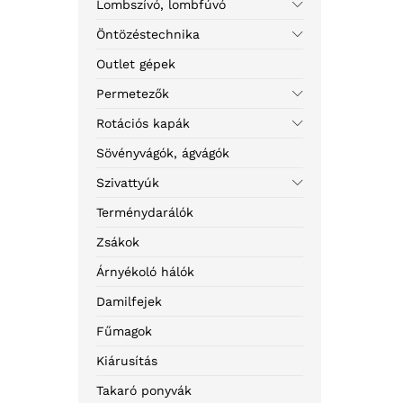
Lombszívó, lombfúvó
Öntözéstechnika
Outlet gépek
Permetezők
Rotációs kapák
Sövényvágók, ágvágók
Szivattyúk
Terménydarálók
Zsákok
Árnyékoló hálók
Damilfejek
Fűmagok
Kiárusítás
Takaró ponyvák