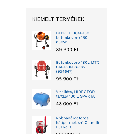
KIEMELT TERMÉKEK
DENZEL DCM-160
betonkeverő 160 l
800W
89 900
Ft
Betonkeverő 180L MTX
CM-180M 800W
(954847)
95 900
Ft
Vízellátó, HIDROFOR
tartály 100 L SPARTA
43 000
Ft
Robbanómotoros
hátipermetező Cifarelli
L3EvoEU