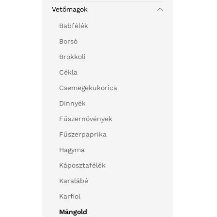
Vetőmagok
Babfélék
Borsó
Brokkoli
Cékla
Csemegekukorica
Dinnyék
Fűszernövények
Fűszerpaprika
Hagyma
Káposztafélék
Karalábé
Karfiol
Mángold