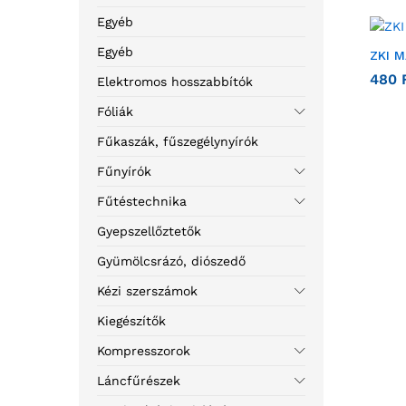
Egyéb
Egyéb
ZKI 
480
Elektromos hosszabbítók
Fóliák
Fűkaszák, fűszegélynyírók
Fűnyírók
Fűtéstechnika
Gyepszellőztetők
Gyümölcsrázó, diószedő
Kézi szerszámok
Kiegészítők
Kompresszorok
Láncfűrészek