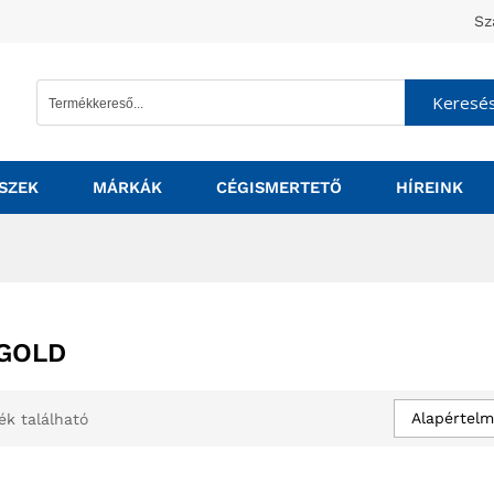
Sz
Keresé
SZEK
MÁRKÁK
CÉGISMERTETŐ
HÍREINK
GOLD
Alapértelm
ék található