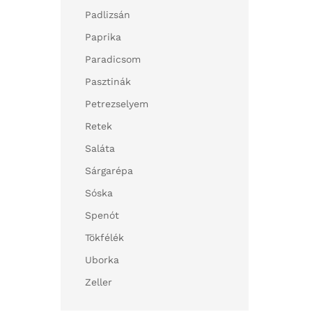
Padlizsán
Paprika
Paradicsom
Pasztinák
Petrezselyem
Retek
Saláta
Sárgarépa
Sóska
Spenót
Tökfélék
Uborka
Zeller