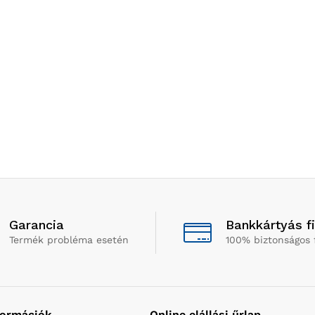
Garancia
Bankkártyás f
Termék probléma esetén
100% biztonságos 
formációk
Online elállási űrlap