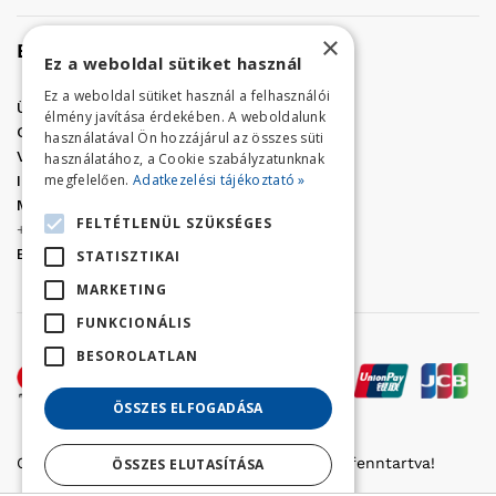
×
Elérhetőség
Ez a weboldal sütiket használ
Ez a weboldal sütiket használ a felhasználói
Üzletünk címe:
Szolnok, Vércse út 17.
élmény javítása érdekében. A weboldalunk
Golf Center Áruház:
06 (56) 423-324
használatával Ön hozzájárul az összes süti
VÁR-Kert Áruház:
06 (56) 429-771
használatához, a Cookie szabályzatunknak
megfelelően.
Adatkezelési tájékoztató »
Iroda:
06 (56) 421-857
Megrendelés, termék információ:
FELTÉTLENÜL SZÜKSÉGES
+36 (70) 938-3356
E-mail:
golfaruhaz@gmail.com
STATISZTIKAI
MARKETING
FUNKCIONÁLIS
BESOROLATLAN
ÖSSZES ELFOGADÁSA
Copyright © 2022 Golfker Kft. - Minden jog fenntartva!
ÖSSZES ELUTASÍTÁSA