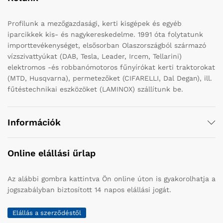
Profilunk a mezőgazdasági, kerti kisgépek és egyéb
iparcikkek kis- és nagykereskedelme. 1991 óta folytatunk
importtevékenységet, elsősorban Olaszországból származó
vízszivattyúkat (DAB, Tesla, Leader, Ircem, Tellarini)
elektromos -és robbanómotoros fűnyírókat kerti traktorokat
(MTD, Husqvarna), permetezőket (CIFARELLI, Dal Degan), ill.
fűtéstechnikai eszközöket (LAMINOX) szállítunk be.
Információk
Online elállási űrlap
Az alábbi gombra kattintva Ön online úton is gyakorolhatja a
jogszabályban biztosított 14 napos elállási jogát.
Elállás a szerződéstől