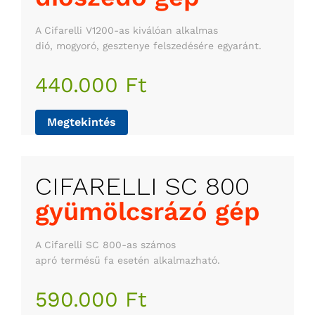
A Cifarelli V1200-as kiválóan alkalmas
dió, mogyoró, gesztenye felszedésére egyaránt.
440.000 Ft
Megtekintés
gyümölcsrázó gép
A Cifarelli SC 800-as számos
apró termésű fa esetén alkalmazható.
590.000 Ft