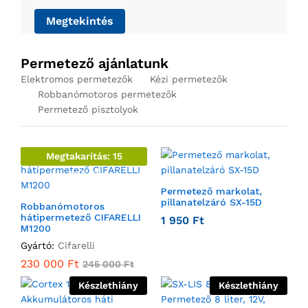
Megtekintés
Permetező ajánlatunk
Elektromos permetezők
Kézi permetezők
Robbanómotoros permetezők
Permetező pisztolyok
Megtakarítás:
15
000
Ft
Permetező markolat,
pillanatelzáró SX-15D
Robbanómotoros
hátipermetező CIFARELLI
1 950
Ft
M1200
Gyártó:
Cifarelli
230 000
Ft
245 000
Ft
Készlethiány
Készlethiány