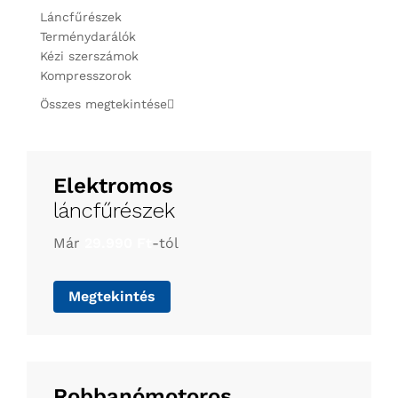
Láncfűrészek
Terménydarálók
Kézi szerszámok
Kompresszorok
Összes megtekintése
Elektromos
láncfűrészek
Már
29.990 Ft
-tól
Megtekintés
Robbanómotoros