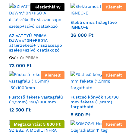
köröknek ez az egyedi keveréke tükrözi a játékosok
Készlethiány
Kiemelt
életét alkotó változatos hobbikat és szenvedélyeket. Az
Agrarian internet shop Golf népszerűsége a lengyel
online kaszinójátékosok körében bizonyítja, hogy az
Elektromos hőlégfúvó
online világ az érdeklődési körök és életstílusok széles
IGNEO-E
skáláját képes kiszolgálni. Ez arra emlékeztet, hogy az
26 000
Ft
SZIVATTYÚ PRIMA
emberek többdimenziósak, és a digitális táj egy
DJWm/10N+PS01A
átf.érzékelő+ visszacsapó
hatalmas és sokoldalú tér, ahol felfedezhetik életük
szelep+szívó csatlakozó
különböző aspektusait.
Gyártó:
PRIMA
73 000
Ft
Kiemelt
Kiemelt
Füstcső fekete vastagfalú
Füstcső könyök 150/90
( 1,5mm) 150/1000mm
mm fekete (1,5mm)
forgatható
12 500
Ft
8 500
Ft
Megtakarítás:
5 600
Ft
Kiemelt