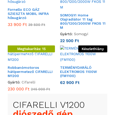
Fornello ECO GÁZ
SZIESZTA MOBIL INFRA
SOMOGYI Home
hősugárzó
Olajradiátor 11 tag
800/1200/2000W FKOS 11
33 900
Ft
39 500
Ft
M
Gyártó:
Somogyi
22 500
Ft
Megtakarítás:
15
Készlethiány
000
Ft
Robbanómotoros
TERMÉNYDARÁLÓ
hátipermetező CIFARELLI
ELEKTROMOS 1100W
M1200
(FM1100)
Gyártó:
Cifarelli
62 900
Ft
230 000
Ft
245 000
Ft
CIFARELLI V1200
diószedő gép