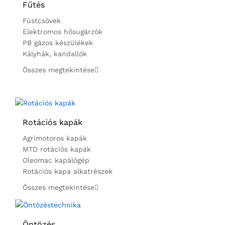
Fűtés
Füstcsövek
Elektromos hősugárzók
PB gázos készülékek
Kályhák, kandallók
Összes megtekintése
Rotációs kapák
Agrimotoros kapák
MTD rotációs kapák
Oleomac kapálógép
Rotációs kapa alkatrészek
Összes megtekintése
Öntözés