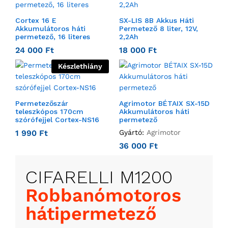
Cortex 16 E
SX-LIS 8B Akkus Háti
Akkumulátoros háti
Permetező 8 liter, 12V,
permetező, 16 literes
2,2Ah
24 000
Ft
18 000
Ft
Készlethiány
Permetezőszár
Agrimotor BÉTAIX SX-15D
teleszkópos 170cm
Akkumulátoros háti
szórófejjel Cortex-NS16
permetező
1 990
Ft
Gyártó:
Agrimotor
36 000
Ft
Robbanómotoros
hátipermetező