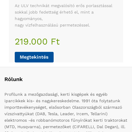
Az ULV technikát megvalósító erős porlasztással
sokkal jobb fedettség érhető el, mint a
hagyományos,
nagy vízfelhasználású permetezéssel.
219.000 Ft
Megtekintés
Rólunk
Profilunk a mezőgazdasági, kerti kisgépek és egyéb
iparcikkek kis- és nagykereskedelme. 1991 óta folytatunk
importtevékenységet, elsősorban Olaszországból származó
vízszivattyúkat (DAB, Tesla, Leader, Ircem, Tellarini)
elektromos -és robbanómotoros fűnyírókat kerti traktorokat
(MTD, Husqvarna), permetezőket (CIFARELLI, Dal Degan), ill.