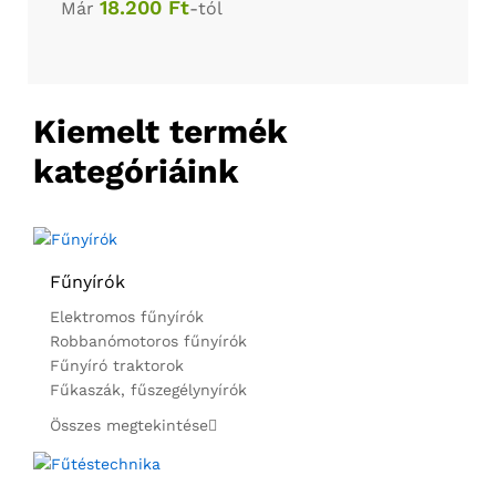
18.200 Ft
k
Már
-tól
T
é
n
T
O
s
y
ö
K
z
í
m
l
r
Kiemelt termék
l
e
ó
kategóriáink
ő
t
t
k
r
r
o
ő
a
c
Fűnyírók
l
k
s
Elektromos fűnyírók
!
t
i
Robbanómotoros fűnyírók
o
Fűnyíró traktorok
k
r
Fűkaszák, fűszegélynyírók
o
Összes megtekintése
k