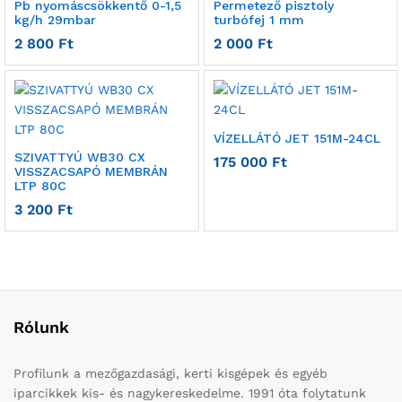
Pb nyomáscsökkentő 0-1,5
Permetező pisztoly
kg/h 29mbar
turbófej 1 mm
2 800
Ft
2 000
Ft
VÍZELLÁTÓ JET 151M-24CL
SZIVATTYÚ WB30 CX
175 000
Ft
VISSZACSAPÓ MEMBRÁN
LTP 80C
3 200
Ft
Rólunk
Profilunk a mezőgazdasági, kerti kisgépek és egyéb
iparcikkek kis- és nagykereskedelme. 1991 óta folytatunk