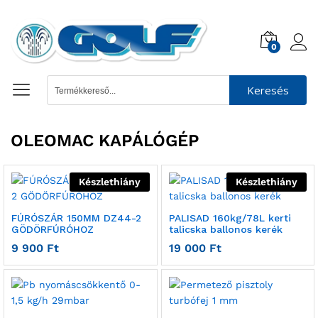
0
Keresés
OLEOMAC KAPÁLÓGÉP
Készlethiány
Készlethiány
FÚRÓSZÁR 150MM DZ44-2
PALISAD 160kg/78L kerti
GÖDÖRFÚRÓHOZ
talicska ballonos kerék
9 900
Ft
19 000
Ft