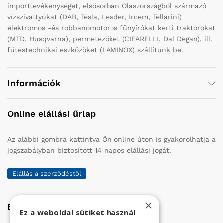
importtevékenységet, elsősorban Olaszországból származó
vízszivattyúkat (DAB, Tesla, Leader, Ircem, Tellarini)
elektromos -és robbanómotoros fűnyírókat kerti traktorokat
(MTD, Husqvarna), permetezőket (CIFARELLI, Dal Degan), ill.
fűtéstechnikai eszközöket (LAMINOX) szállítunk be.
Információk
Online elállási űrlap
Az alábbi gombra kattintva Ön online úton is gyakorolhatja a
jogszabályban biztosított 14 napos elállási jogát.
Elállás a szerződéstől
×
Elérhetőség
Ez a weboldal sütiket használ