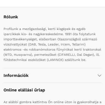
Rólunk
Profilunk a mezőgazdasági, kerti kisgépek és egyéb
iparcikkek kis- és nagykereskedelme. 1991 óta folytatunk
importtevékenységet, elsősorban Olaszországból származó
vízszivattyúkat (DAB, Tesla, Leader, Ircem, Tellarini)
elektromos -és robbanómotoros fűnyírókat kerti traktorokat
(MTD, Husqvarna), permetezőket (CIFARELLI, Dal Degan), ill.
fűtéstechnikai eszközöket (LAMINOX) szállítunk be.
Információk
Online elállási űrlap
Az alábbi gombra kattintva Ön online úton is gyakorolhatja a