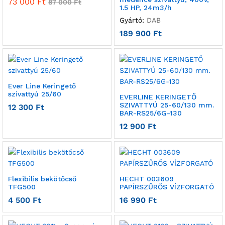
73 000
Ft
87 000
Ft
1.5 HP, 24m3/h
Gyártó:
DAB
189 900
Ft
Ever Line Keringető
szivattyú 25/60
EVERLINE KERINGETŐ
SZIVATTYÚ 25-60/130 mm.
12 300
Ft
BAR-RS25/6G-130
12 900
Ft
Flexibilis bekötőcső
HECHT 003609
TFG500
PAPÍRSZŰRŐS VÍZFORGATÓ
4 500
Ft
16 990
Ft