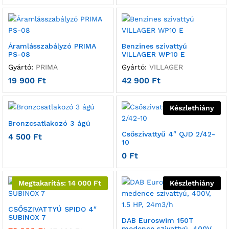
Áramlásszabályzó PRIMA
Benzines szivattyú
PS-08
VILLAGER WP10 E
Gyártó:
PRIMA
Gyártó:
VILLAGER
19 900
Ft
42 900
Ft
Készlethiány
Bronzcsatlakozó 3 ágú
Csőszivattyű 4″ QJD 2/42-
4 500
Ft
10
0
Ft
Megtakarítás:
14 000
Ft
Készlethiány
CSŐSZIVATTYÚ SPIDO 4″
SUBINOX 7
DAB Euroswim 150T
medence szivattyú, 400V,