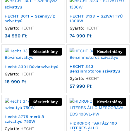
HECHT 3011 – Szennyvíz
HECHT 3133 – SZIVATTYÚ
szivattyú
1300W
Gyártó:
HECHT
Gyártó:
HECHT
34 990
Ft
74 990
Ft
Készlethiány
Készlethiány
HECHT 343 –
Hecht 3301 Búvárszivattyú
Benzinmotoros szivattyú
Gyártó:
HECHT
Gyártó:
HECHT
18 990
Ft
57 990
Ft
Készlethiány
Készlethiány
Hecht 3775 merülő
szivattyú 750W
HIDROFOR TARTÁLY 100
LITERES ÁLLÓ
Gyártó:
HECHT