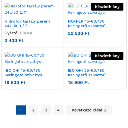
Készlethiány
Hidrofor tartály perem
HOFFER 15-60/130
24L-50 L/1″
Keringető szivattyú
Gyártó:
PRIMA
20 500
Ft
2 400
Ft
Készlethiány
IBO OHI 15-60/130
IBO OHI 25-60/180
Keringető szivattyú
Keringető szivattyú
19 500
Ft
18 900
Ft
1
2
3
4
Következő oldal