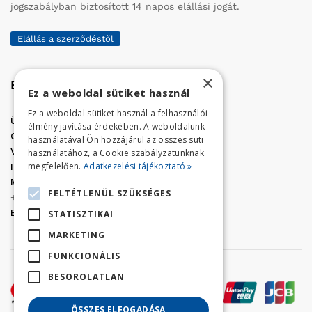
jogszabályban biztosított 14 napos elállási jogát.
Elállás a szerződéstől
×
Elérhetőség
Ez a weboldal sütiket használ
Ez a weboldal sütiket használ a felhasználói
Üzletünk címe:
Szolnok, Vércse út 17.
élmény javítása érdekében. A weboldalunk
Golf Center Áruház:
06 (56) 423-324
használatával Ön hozzájárul az összes süti
VÁR-Kert Áruház:
06 (56) 429-771
használatához, a Cookie szabályzatunknak
megfelelően.
Adatkezelési tájékoztató »
Iroda:
06 (56) 421-857
Megrendelés, termék információ:
FELTÉTLENÜL SZÜKSÉGES
+36 (70) 938-3356
E-mail:
golfaruhaz@gmail.com
STATISZTIKAI
MARKETING
FUNKCIONÁLIS
BESOROLATLAN
ÖSSZES ELFOGADÁSA