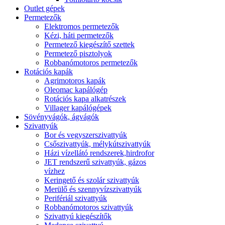
Outlet gépek
Permetezők
Elektromos permetezők
Kézi, háti permetezők
Permetező kiegészítő szettek
Permetező pisztolyok
Robbanómotoros permetezők
Rotációs kapák
Agrimotoros kapák
Oleomac kapálógép
Rotációs kapa alkatrészek
Villager kapálógépek
Sövényvágók, ágvágók
Szivattyúk
Bor és vegyszerszivattyúk
Csőszivattyúk, mélykútszivattyúk
Házi vízellátó rendszerek,hirdrofor
JET rendszerű szivattyúk, gázos
vízhez
Keringető és szolár szivattyúk
Merülő és szennyvízszivattyúk
Perifériál szivattyúk
Robbanómotoros szivattyúk
Szivattyú kiegészítők