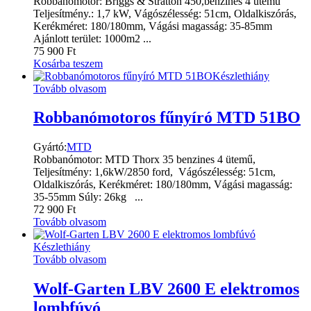
Robbanomotor: Briggs & Stratton 450,benzines 4 ütemű
Teljesítmény.: 1,7 kW, Vágószélesség: 51cm, Oldalkiszórás,
Kerékméret: 180/180mm, Vágási magasság: 35-85mm
Ajánlott terület: 1000m2 ...
75 900
Ft
Kosárba teszem
Készlethiány
Tovább olvasom
Robbanómotoros fűnyíró MTD 51BO
Gyártó:
MTD
Robbanómotor: MTD Thorx 35 benzines 4 ütemű,
Teljesítmény: 1,6kW/2850 ford, Vágószélesség: 51cm,
Oldalkiszórás, Kerékméret: 180/180mm, Vágási magasság:
35-55mm Súly: 26kg ...
72 900
Ft
Tovább olvasom
Készlethiány
Tovább olvasom
Wolf-Garten LBV 2600 E elektromos
lombfúvó