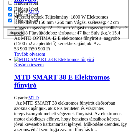
Hidden label
Hidden label
Gyártó:
MTD
Hidden label
Műszaki adatok Teljesítmény: 1800 W Elektromos
Hidden label
Kerékméret: 150 mm / 260 mm Vágási szélesség: 42 cm
Vágás magasság: 22 – 72 mm Vágási magasság beállításai: 7
Search
pozíció Fűgyűjtődoboz térfogata: 47 liter Súly (kg.): 15.4
Az MTD OPTIMA 42 E elektromos fűnyírót a nagyobb
(1500 m2 alapterületű) kertekhez ajánljuk. Az...
53 900
Ft
59 900
Ft
Tovább olvasom
Kosárba teszem
MTD SMART 38 E Elektromos
fűnyíró
Gyártó:
MTD
Az MTD SMART 38 elektromos fűnyírót elsősorban
azoknak ajánljuk, akik kis területen és vízszintes
terepviszonyok mellett végeznek fűnyírást. Az elektromos
motor elsődleges előnye, hogy benzines társaihoz képest,
jóval kevesebb karbantartást igényel. Működése csendes, így
a szomszédját sem fogja zavarni fűnyírás k...