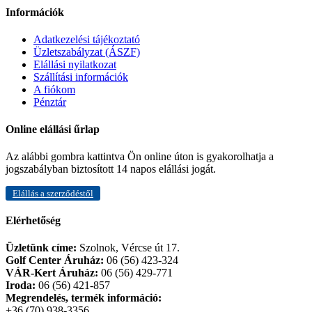
Információk
Adatkezelési tájékoztató
Üzletszabályzat (ÁSZF)
Elállási nyilatkozat
Szállítási információk
A fiókom
Pénztár
Online elállási űrlap
Az alábbi gombra kattintva Ön online úton is gyakorolhatja a
jogszabályban biztosított 14 napos elállási jogát.
Elállás a szerződéstől
Elérhetőség
Üzletünk címe:
Szolnok, Vércse út 17.
Golf Center Áruház:
06 (56) 423-324
VÁR-Kert Áruház:
06 (56) 429-771
Iroda:
06 (56) 421-857
Megrendelés, termék információ:
+36 (70) 938-3356