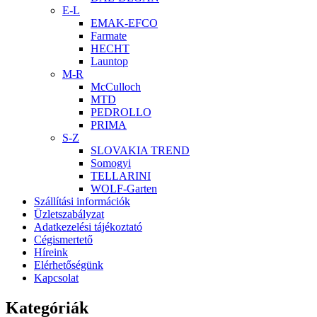
E-L
EMAK-EFCO
Farmate
HECHT
Launtop
M-R
McCulloch
MTD
PEDROLLO
PRIMA
S-Z
SLOVAKIA TREND
Somogyi
TELLARINI
WOLF-Garten
Szállítási információk
Üzletszabályzat
Adatkezelési tájékoztató
Cégismertető
Híreink
Elérhetőségünk
Kapcsolat
Kategóriák