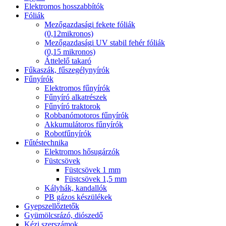
Elektromos hosszabbítók
Fóliák
Mezőgazdasági fekete fóliák
(0,12mikronos)
Mezőgazdasági UV stabil fehér fóliák
(0,15 mikronos)
Áttelelő takaró
Fűkaszák, fűszegélynyírók
Fűnyírók
Elektromos fűnyírók
Fűnyíró alkatrészek
Fűnyíró traktorok
Robbanómotoros fűnyírók
Akkumulátoros fűnyírók
Robotfűnyírók
Fűtéstechnika
Elektromos hősugárzók
Füstcsövek
Füstcsövek 1 mm
Füstcsövek 1,5 mm
Kályhák, kandallók
PB gázos készülékek
Gyepszellőztetők
Gyümölcsrázó, diószedő
Kézi szerszámok