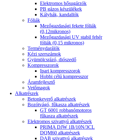
Elektromos hősugárzók
PB gázos készülékek
Kályhák, kandallók
Fóliák
Mezőgazdasági fekete fóliák
(0,12mikronos)
Mezőgazdasági UV stabil fehér
fóliák (0,15 mikronos)
Terménydarálók
Kézi szerszámok
Gyümölcsrázó, diószedő
Kompresszorok
Ipari kompresszorok
Hobbi célú kompresszor
Áramfejlesztő
Vetőmagok
Alkatrészek
Betonkeverő alkatrészek
Bozótvágó, fűkasza alkatrészek
GT 6001 robbanómotoros
fűkasza alkatrészek
Elektromos szivattyú alkatrészek
PRIMA DJW 1B/10N/3CL
DQM60 alkatrészek
DAB szivattyú alkatrészek