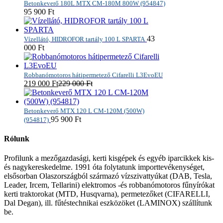
Betonkeverő 180L MTX CM-180M 800W (954847)
95 900
Ft
43
Vízellátó, HIDROFOR tartály 100 L SPARTA
000
Ft
Robbanómotoros hátipermetező Cifarelli L3EvoEU
219 000
Ft
229 000
Ft
Betonkeverő MTX 120 L CM-120M (500W)
95 900
Ft
(954817)
Rólunk
Profilunk a mezőgazdasági, kerti kisgépek és egyéb iparcikkek kis-
és nagykereskedelme. 1991 óta folytatunk importtevékenységet,
elsősorban Olaszországból származó vízszivattyúkat (DAB, Tesla,
Leader, Ircem, Tellarini) elektromos -és robbanómotoros fűnyírókat
kerti traktorokat (MTD, Husqvarna), permetezőket (CIFARELLI,
Dal Degan), ill. fűtéstechnikai eszközöket (LAMINOX) szállítunk
be.