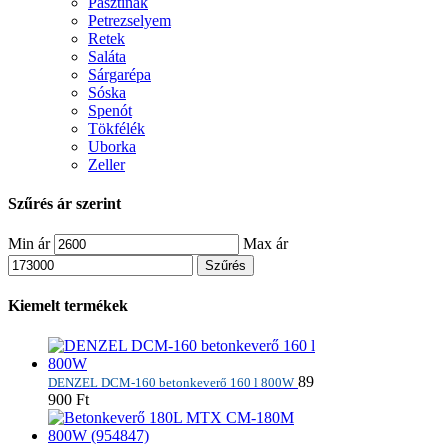
Pasztinák
Petrezselyem
Retek
Saláta
Sárgarépa
Sóska
Spenót
Tökfélék
Uborka
Zeller
Szűrés ár szerint
Min ár
Max ár
Szűrés
Kiemelt termékek
89
DENZEL DCM-160 betonkeverő 160 l 800W
900
Ft