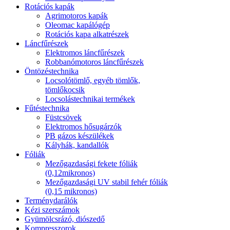
Rotációs kapák
Agrimotoros kapák
Oleomac kapálógép
Rotációs kapa alkatrészek
Láncfűrészek
Elektromos láncfűrészek
Robbanómotoros láncfűrészek
Öntözéstechnika
Locsolótömlő, egyéb tömlők,
tömlőkocsik
Locsolástechnikai termékek
Fűtéstechnika
Füstcsövek
Elektromos hősugárzók
PB gázos készülékek
Kályhák, kandallók
Fóliák
Mezőgazdasági fekete fóliák
(0,12mikronos)
Mezőgazdasági UV stabil fehér fóliák
(0,15 mikronos)
Terménydarálók
Kézi szerszámok
Gyümölcsrázó, diószedő
Kompresszorok