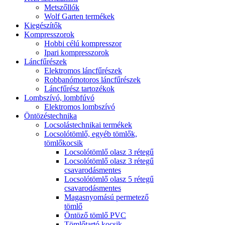
Metszőllók
Wolf Garten termékek
Kiegészítők
Kompresszorok
Hobbi célú kompresszor
Ipari kompresszorok
Láncfűrészek
Elektromos láncfűrészek
Robbanómotoros láncfűrészek
Láncfűrész tartozékok
Lombszívó, lombfúvó
Elektromos lombszívó
Öntözéstechnika
Locsolástechnikai termékek
Locsolótömlő, egyéb tömlők,
tömlőkocsik
Locsolótömlő olasz 3 rétegű
Locsolótömlő olasz 3 rétegű
csavarodásmentes
Locsolótömlő olasz 5 rétegű
csavarodásmentes
Magasnyomású permetező
tömlő
Öntöző tömlő PVC
Tömlőtartó kocsik