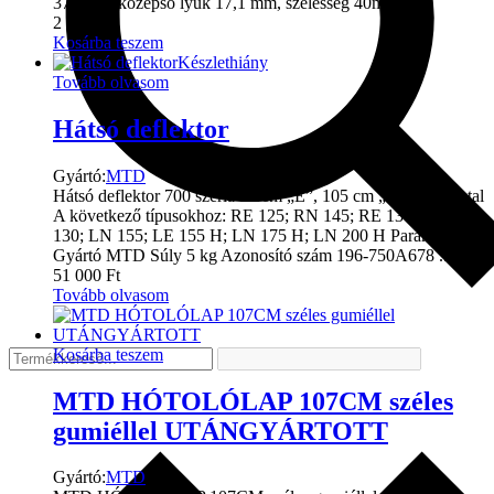
37,5 cm, középső lyuk 17,1 mm, szélesség 40mm ...
2 600
Ft
Kosárba teszem
Készlethiány
Tovább olvasom
Hátsó deflektor
Gyártó:
MTD
Hátsó deflektor 700 széria 92 cm „E”, 105 cm „N” vágóasztal
A következő típusokhoz: RE 125; RN 145; RE 130 H; LE
130; LN 155; LE 155 H; LN 175 H; LN 200 H Paraméterek
Gyártó MTD Súly 5 kg Azonosító szám 196-750A678 ...
51 000
Ft
Tovább olvasom
Kosárba teszem
MTD HÓTOLÓLAP 107CM széles
gumiéllel UTÁNGYÁRTOTT
Gyártó:
MTD