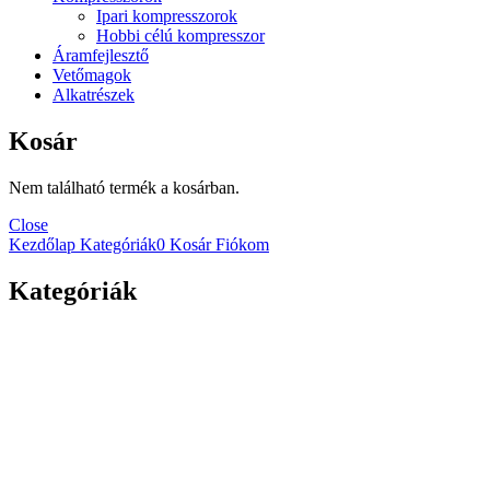
Ipari kompresszorok
Hobbi célú kompresszor
Áramfejlesztő
Vetőmagok
Alkatrészek
Kosár
Nem található termék a kosárban.
Close
Kezdőlap
Kategóriák
0
Kosár
Fiókom
Kategóriák