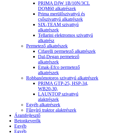
PRIMA DJW 1B/10N/3CL
DQM60 alkatrészek
Prima merülőszivattyú és
csőszivattyú alkatrészek
SIX-TEAM szivattyú
alkatrészek
Tellarini elektromos szivattyú
alkatrész
Permetező alkatrészek
Cifarelli permetező alkatrészek
Dal-Degan permetező
alkatrészek
Emak-Efco permetező
alkatrészek
Robbanómotoros szivattyú alkatrészek
PRIMA GTP-25, HSP-34,
WB20-30,
LAUNTOP szivattyú
alaktrészek
Egyéb alkatrészek
Fűnyíró traktor alaktrészek
Áramfejlesztő
Betonkeverők
Egyéb
Egyéb