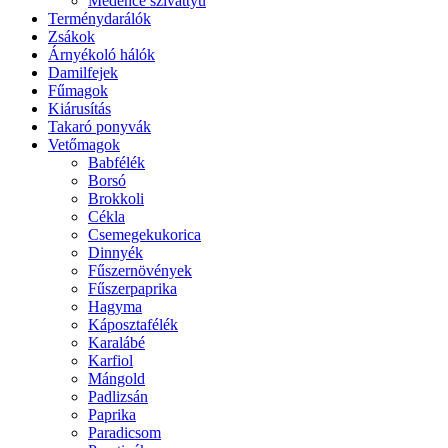
Medence szivattyú
Terménydarálók
Zsákok
Árnyékoló hálók
Damilfejek
Fűmagok
Kiárusítás
Takaró ponyvák
Vetőmagok
Babfélék
Borsó
Brokkoli
Cékla
Csemegekukorica
Dinnyék
Fűszernövények
Fűszerpaprika
Hagyma
Káposztafélék
Karalábé
Karfiol
Mángold
Padlizsán
Paprika
Paradicsom