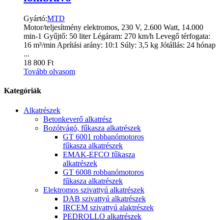
Gyártó:
MTD
Motor/teljesítmény elektromos, 230 V, 2.600 Watt, 14.000
min-1 Gyűjtő: 50 liter Légáram: 270 km/h Levegő térfogata:
16 m³/min Aprítási arány: 10:1 Súly: 3,5 kg Jótállás: 24 hónap
...
18 800
Ft
Tovább olvasom
Kategóriák
Alkatrészek
Betonkeverő alkatrész
Bozótvágó, fűkasza alkatrészek
GT 6001 robbanómotoros
fűkasza alkatrészek
EMAK-EFCO fűkasza
alkatrészek
GT 6008 robbanómotoros
fűkasza alkatrészek
Elektromos szivattyú alkatrészek
DAB szivattyú alkatrészek
IRCEM szivattyú alaktrészek
PEDROLLO alkatrészek