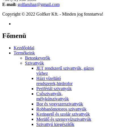
E-mail:
golfaruhaz@gmail.com
Copyright © 2022 Golfker Kft. - Minden jog fenntartva!
Főmenü
Kezdőoldal
Termékeink
Betonkeverők
Szivattyúk
JET rendszerű szivattyúk, gázos
vízhez
Házi vízellátó
rendszerek,hirdrofor
Perifériál szivattyúk
Csőszivattyúk,
mélykútszivattyúk
Bor és vegyszerszivattyúk
Robbanómotoros szivattyúk
Keringető és szolár szivattyúk
Merülő és szennyvízszivattyúk
Szivattyú kiegészítők