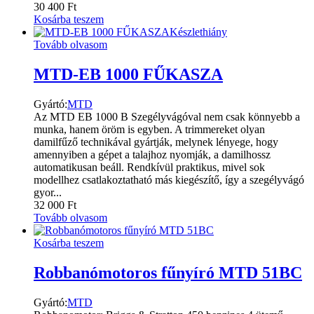
30 400
Ft
Kosárba teszem
Készlethiány
Tovább olvasom
MTD-EB 1000 FŰKASZA
Gyártó:
MTD
Az MTD EB 1000 B Szegélyvágóval nem csak könnyebb a
munka, hanem öröm is egyben. A trimmereket olyan
damilfűző technikával gyártják, melynek lényege, hogy
amennyiben a gépet a talajhoz nyomják, a damilhossz
automatikusan beáll. Rendkívül praktikus, mivel sok
modellhez csatlakoztatható más kiegészítő, így a szegélyvágó
gyor...
32 000
Ft
Tovább olvasom
Kosárba teszem
Robbanómotoros fűnyíró MTD 51BC
Gyártó:
MTD