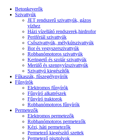
Betonkeverők
Szivattyúk
JET rendszerű szivattyúk, gázos
vízhez
Házi vízellátó rendszerek,hirdrofor
Perifériál szivattyúk
Csőszivattyúk, mélykútszivattyúk
Bor és vegyszerszivattyúk
Robbanómotoros szivattyúk
Keringető és szolár szivattyúk
Merülő és szennyvízszivattyúk
Szivattyú kiegészítők
Fűkaszák, fűszegélynyírók
Fűnyírók
Elektromos fűnyírók
Fűnyíró alkatrészek
Fűnyíró traktorok
Robbanómotoros fűnyírók
Permetezők
Elektromos permetezők
Robbanómotoros permetezők
Kézi, háti permetezők
Permetező kiegészítő szettek
Permetező pisztolyok