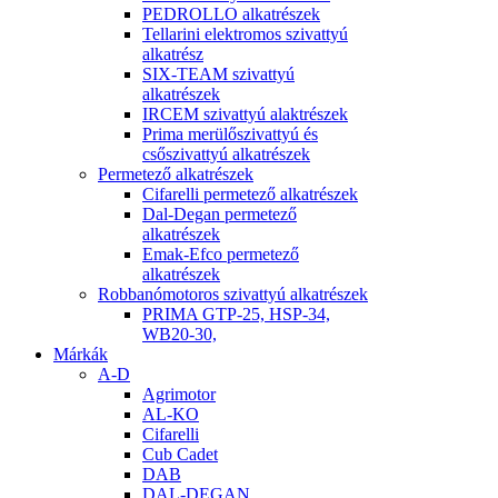
PEDROLLO alkatrészek
Tellarini elektromos szivattyú
alkatrész
SIX-TEAM szivattyú
alkatrészek
IRCEM szivattyú alaktrészek
Prima merülőszivattyú és
csőszivattyú alkatrészek
Permetező alkatrészek
Cifarelli permetező alkatrészek
Dal-Degan permetező
alkatrészek
Emak-Efco permetező
alkatrészek
Robbanómotoros szivattyú alkatrészek
PRIMA GTP-25, HSP-34,
WB20-30,
Márkák
A-D
Agrimotor
AL-KO
Cifarelli
Cub Cadet
DAB
DAL-DEGAN