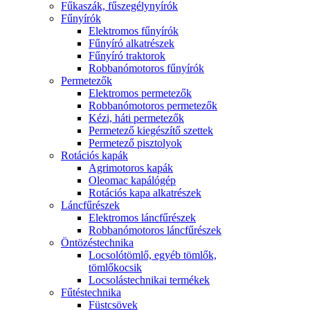
Fűkaszák, fűszegélynyírók
Fűnyírók
Elektromos fűnyírók
Fűnyíró alkatrészek
Fűnyíró traktorok
Robbanómotoros fűnyírók
Permetezők
Elektromos permetezők
Robbanómotoros permetezők
Kézi, háti permetezők
Permetező kiegészítő szettek
Permetező pisztolyok
Rotációs kapák
Agrimotoros kapák
Oleomac kapálógép
Rotációs kapa alkatrészek
Láncfűrészek
Elektromos láncfűrészek
Robbanómotoros láncfűrészek
Öntözéstechnika
Locsolótömlő, egyéb tömlők,
tömlőkocsik
Locsolástechnikai termékek
Fűtéstechnika
Füstcsövek