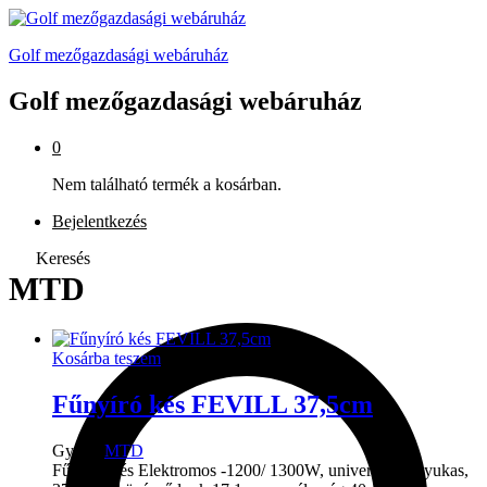
Golf mezőgazdasági webáruház
Golf mezőgazdasági webáruház
0
Nem található termék a kosárban.
Bejelentkezés
Keresés
MTD
Kosárba teszem
Fűnyíró kés FEVILL 37,5cm
Gyártó:
MTD
Fűnyíró kés Elektromos -1200/ 1300W, univerzális,3 lyukas,