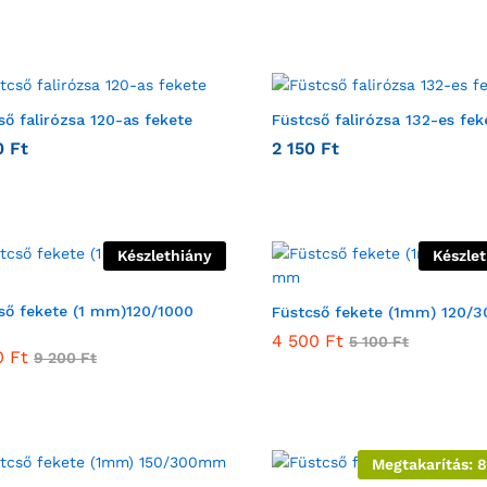
ső falirózsa 120-as fekete
Füstcső falirózsa 132-es fek
0
Ft
2 150
Ft
Készlethiány
Készle
ső fekete (1 mm)120/1000
Füstcső fekete (1mm) 120/
4 500
Ft
5 100
Ft
0
Ft
9 200
Ft
Megtakarítás: