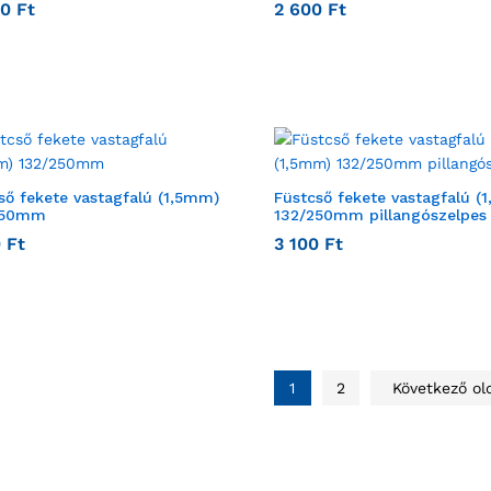
00
Ft
2 600
Ft
ső fekete vastagfalú (1,5mm)
Füstcső fekete vastagfalú (
250mm
132/250mm pillangószelpes
0
Ft
3 100
Ft
1
2
Következő ol