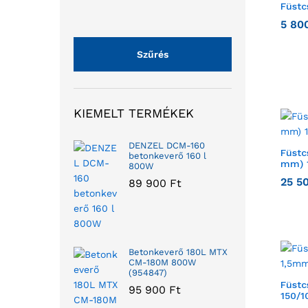
Füstc
5 80
Szűrés
KIEMELT TERMÉKEK
DENZEL DCM-160
Füstc
betonkeverő 160 l
mm) 
800W
25 5
89 900
Ft
Betonkeverő 180L MTX
CM-180M 800W
(954847)
Füstc
95 900
Ft
150/