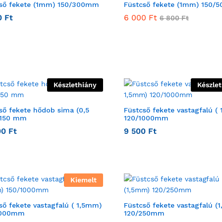
ső fekete (1mm) 150/300mm
Füstcső fekete (1mm) 150
0
Ft
6 000
Ft
6 800
Ft
Készlethiány
Készle
ső fekete hődob sima (0,5
Füstcső fekete vastagfalú (
150 mm
120/1000mm
00
Ft
9 500
Ft
Kiemelt
ső fekete vastagfalú ( 1,5mm)
Füstcső fekete vastagfalú (
1000mm
120/250mm