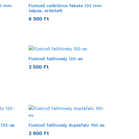
120 mm
Füstcső csőbilincs fekete 132 mm
talpas, erősített
6 500
Ft
Füstcső falihüvely 120-as
3 500
Ft
 132-as
Füstcső falihüvely duplafalú 150-es
3 900
Ft