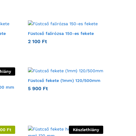
ete
Füstcső falirózsa 150-es fekete
2 100
Ft
thiány
Füstcső fekete (1mm) 120/500mm
300 mm
5 900
Ft
800
Ft
Készlethiány