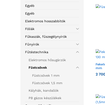
Egyéb
Egyéb
Elektromos hosszabbítók
Fóliák
Fűkaszák, fűszegélynyírók
Fűnyírók
Fűtéstechnika
Elektromos hősugárzók
Feket
Füstcsövek
mm
2 70
Füstcsövek 1 mm
Füstcsövek 1,5 mm
Kályhák, kandallók
PB gázos készülékek