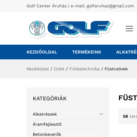
Golf Center Áruház | e-mail:
golfaruhaz@gmail.com
KEZDŐOLDAL
TERMÉKEINK
ALKATRÉ
Kezdőoldal
/
Üzlet
/
Fűtéstechnika
/
Füstcsövek
FÜS
KATEGÓRIÁK
Alkatrészek
58
ter
Áramfejlesztő
Betonkeverők