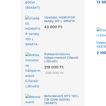
12 5
Vízellátó, HIDROFOR
tartály 100 L SPARTA
43 000
Ft
Füstc
132/
3 10
Robbanómotoros
hátipermetező Cifarelli
L3EvoEU
219 000
Ft
229 000
Ft
Betonkeverő MTX 120 L
CM-120M (500W)
(954817)