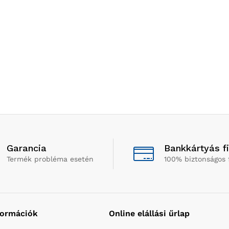
Garancia
Bankkártyás f
Termék probléma esetén
100% biztonságos 
formációk
Online elállási űrlap