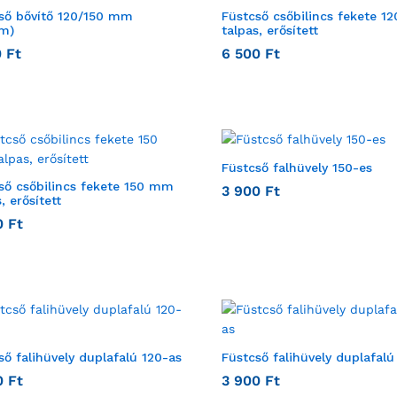
ső bővítő 120/150 mm
Füstcső csőbilincs fekete 
m)
talpas, erősített
0
Ft
6 500
Ft
Füstcső falhüvely 150-es
ső csőbilincs fekete 150 mm
3 900
Ft
, erősített
0
Ft
ső falihüvely duplafalú 120-as
Füstcső falihüvely duplafalú
0
Ft
3 900
Ft