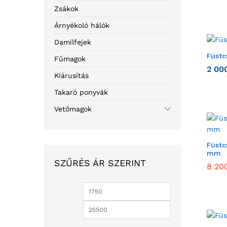
Zsákok
Árnyékoló hálók
Damilfejek
Füstc
Fűmagok
2 00
Kiárusítás
Takaró ponyvák
Vetőmagok
Füstc
mm
SZŰRÉS ÁR SZERINT
8 20