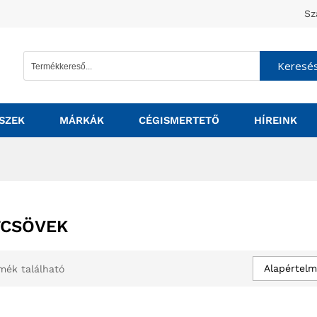
Sz
Keresé
SZEK
MÁRKÁK
CÉGISMERTETŐ
HÍREINK
TCSÖVEK
Alapértelm
mék található