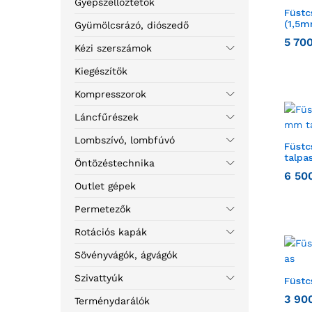
Gyepszellőztetők
Füstc
(1,5m
Gyümölcsrázó, diószedő
5 70
Kézi szerszámok
Kiegészítők
Kompresszorok
Láncfűrészek
Lombszívó, lombfúvó
Füstc
talpas
Öntözéstechnika
6 50
Outlet gépek
Permetezők
Rotációs kapák
Sövényvágók, ágvágók
Szivattyúk
Füstc
3 90
Terménydarálók