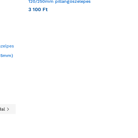
120/250mm pillangószelepes
3 100
Ft
1,5mm)
dal