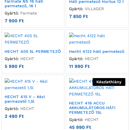
Farmate NS 16 háti
Háti permetező Hortus 12 l
permetező, 16 l
Gyártó:
VILLAGER
Gyártó:
Farmate
7 850
Ft
7 900
Ft
HECHT 405 5L PERMETEZŐ
Hecht 4122 háti permetező
Gyártó:
HECHT
Gyártó:
HECHT
5 990
Ft
11 990
Ft
Készlethiány
HECHT 415 V – Kézi
permezető 1,5l
HECHT 416 ACCU
AKKUMULÁTOROS HÁTI
Gyártó:
HECHT
PERMETEZŐ 15L
2 490
Ft
Gyártó:
HECHT
45 990
Ft