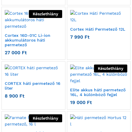
Készlethiány
Cortex Háti Permetező 12L
Cortex 16D-01C Li-ion
7 990
Ft
akkumulátoros háti
permetező
27 000
Ft
Készlethiány
CORTEX háti permetező 16
liter
Elite akkus háti permetező
16L, 4 különböző fejjel
8 900
Ft
19 000
Ft
Készlethiány