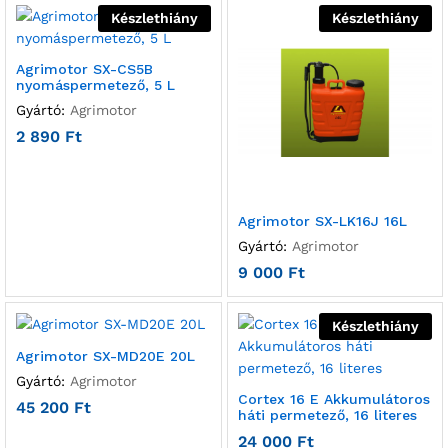
Készlethiány
Készlethiány
Agrimotor SX-CS5B
nyomáspermetező, 5 L
Gyártó:
Agrimotor
2 890
Ft
Agrimotor SX-LK16J 16L
Gyártó:
Agrimotor
9 000
Ft
Készlethiány
Agrimotor SX-MD20E 20L
Gyártó:
Agrimotor
Cortex 16 E Akkumulátoros
45 200
Ft
háti permetező, 16 literes
24 000
Ft