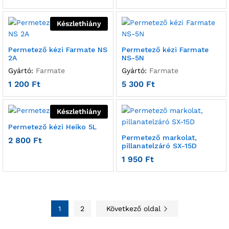
Készlethiány
Permetező kézi Farmate NS
Permetező kézi Farmate
2A
NS-5N
Gyártó:
Farmate
Gyártó:
Farmate
1 200
Ft
5 300
Ft
Készlethiány
Permetező kézi Heiko 5L
Permetező markolat,
2 800
Ft
pillanatelzáró SX-15D
1 950
Ft
1
2
Következő oldal