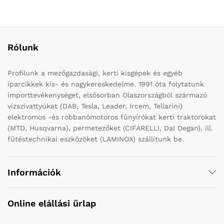
Rólunk
Profilunk a mezőgazdasági, kerti kisgépek és egyéb
iparcikkek kis- és nagykereskedelme. 1991 óta folytatunk
importtevékenységet, elsősorban Olaszországból származó
vízszivattyúkat (DAB, Tesla, Leader, Ircem, Tellarini)
elektromos -és robbanómotoros fűnyírókat kerti traktorokat
(MTD, Husqvarna), permetezőket (CIFARELLI, Dal Degan), ill.
fűtéstechnikai eszközöket (LAMINOX) szállítunk be.
Információk
Online elállási űrlap