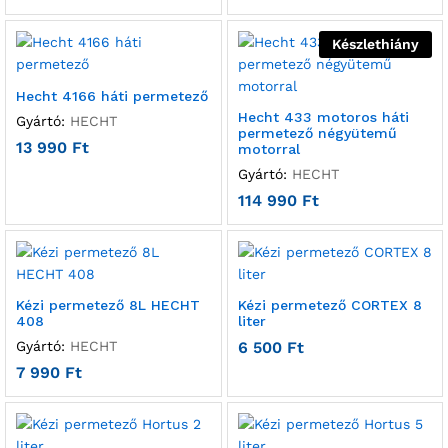
Készlethiány
Hecht 4166 háti permetező
Hecht 433 motoros háti
Gyártó:
HECHT
permetező négyütemű
13 990
Ft
motorral
Gyártó:
HECHT
114 990
Ft
Kézi permetező 8L HECHT
Kézi permetező CORTEX 8
408
liter
Gyártó:
HECHT
6 500
Ft
7 990
Ft