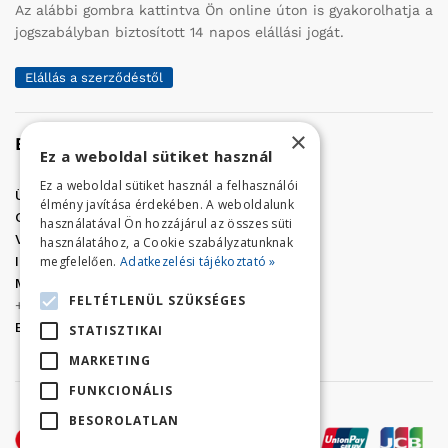
Az alábbi gombra kattintva Ön online úton is gyakorolhatja a
jogszabályban biztosított 14 napos elállási jogát.
Elállás a szerződéstől
×
Elérhetőség
Ez a weboldal sütiket használ
Ez a weboldal sütiket használ a felhasználói
Üzletünk címe:
Szolnok, Vércse út 17.
élmény javítása érdekében. A weboldalunk
Golf Center Áruház:
06 (56) 423-324
használatával Ön hozzájárul az összes süti
VÁR-Kert Áruház:
06 (56) 429-771
használatához, a Cookie szabályzatunknak
megfelelően.
Adatkezelési tájékoztató »
Iroda:
06 (56) 421-857
Megrendelés, termék információ:
FELTÉTLENÜL SZÜKSÉGES
+36 (70) 938-3356
E-mail:
golfaruhaz@gmail.com
STATISZTIKAI
MARKETING
FUNKCIONÁLIS
BESOROLATLAN