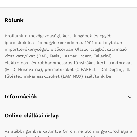
Rólunk
Profilunk a mezőgazdasági, kerti kisgépek és egyéb
iparcikkek kis- és nagykereskedelme. 1991 óta folytatunk
importtevékenységet, elsősorban Olaszországból származó
vízszivattyúkat (DAB, Tesla, Leader, Ircem, Tellarini)
elektromos -és robbanómotoros fűnyírókat kerti traktorokat
(MTD, Husqvarna), permetezőket (CIFARELLI, Dal Degan), ill.
fűtéstechnikai eszközöket (LAMINOX) szállítunk be.
Információk
Online elállási űrlap
Az alábbi gombra kattintva Ön online úton is gyakorolhatja a