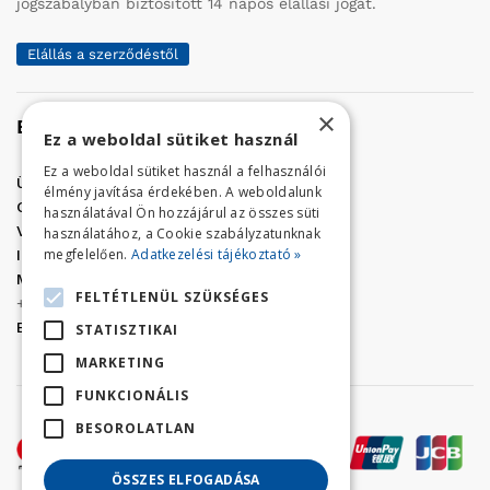
jogszabályban biztosított 14 napos elállási jogát.
Elállás a szerződéstől
×
Elérhetőség
Ez a weboldal sütiket használ
Ez a weboldal sütiket használ a felhasználói
Üzletünk címe:
Szolnok, Vércse út 17.
élmény javítása érdekében. A weboldalunk
Golf Center Áruház:
06 (56) 423-324
használatával Ön hozzájárul az összes süti
VÁR-Kert Áruház:
06 (56) 429-771
használatához, a Cookie szabályzatunknak
megfelelően.
Adatkezelési tájékoztató »
Iroda:
06 (56) 421-857
Megrendelés, termék információ:
FELTÉTLENÜL SZÜKSÉGES
+36 (70) 938-3356
E-mail:
golfaruhaz@gmail.com
STATISZTIKAI
MARKETING
FUNKCIONÁLIS
BESOROLATLAN
ÖSSZES ELFOGADÁSA