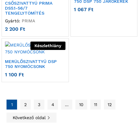
750 DSP 750 JÁRÓKERÉK
CSŐSZIVATTYÚ PRIMA
DS5.1-56/7
1 067
Ft
TENGELYTÖMÍTÉS
Gyártó:
PRIMA
2 200
Ft
Készlethiány
MERÜLŐSZIVATTYÚ DSP
750 NYOMÓCSONK
1 100
Ft
1
2
3
4
…
10
11
12
Következő oldal