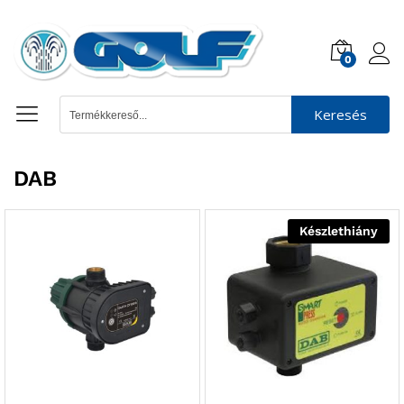
0
Keresés
DAB
Készlethiány