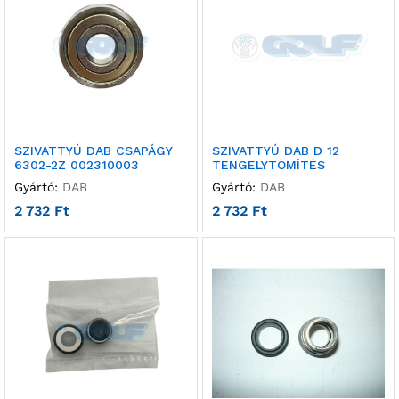
SZIVATTYÚ DAB CSAPÁGY
SZIVATTYÚ DAB D 12
6302-2Z 002310003
TENGELYTÖMÍTÉS
Gyártó:
DAB
Gyártó:
DAB
2 732
Ft
2 732
Ft