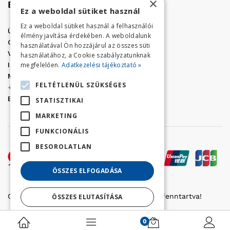
×
Elérhetőség
Ez a weboldal sütiket használ
Ez a weboldal sütiket használ a felhasználói
Üzletünk címe:
Szolnok, Vércse út 17.
élmény javítása érdekében. A weboldalunk
Golf Center Áruház:
06 (56) 423-324
használatával Ön hozzájárul az összes süti
VÁR-Kert Áruház:
06 (56) 429-771
használatához, a Cookie szabályzatunknak
megfelelően.
Adatkezelési tájékoztató »
Iroda:
06 (56) 421-857
Megrendelés, termék információ:
FELTÉTLENÜL SZÜKSÉGES
+36 (70) 938-3356
E-mail:
golfaruhaz@gmail.com
STATISZTIKAI
MARKETING
FUNKCIONÁLIS
BESOROLATLAN
ÖSSZES ELFOGADÁSA
Copyright © 2022 Golfker Kft. - Minden jog fenntartva!
ÖSSZES ELUTASÍTÁSA
Részletek megjelenítése
0