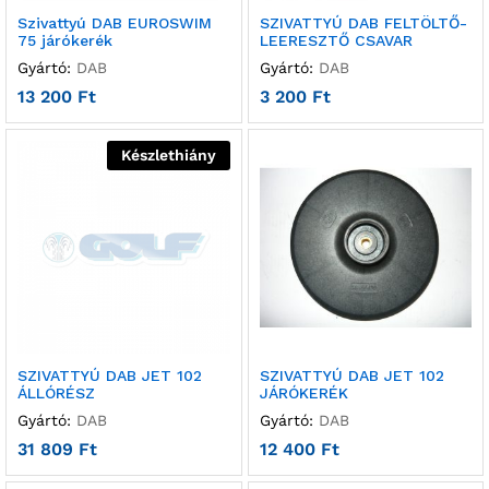
Szivattyú DAB EUROSWIM
SZIVATTYÚ DAB FELTÖLTŐ-
75 járókerék
LEERESZTŐ CSAVAR
Gyártó:
DAB
Gyártó:
DAB
13 200
Ft
3 200
Ft
Készlethiány
SZIVATTYÚ DAB JET 102
SZIVATTYÚ DAB JET 102
ÁLLÓRÉSZ
JÁRÓKERÉK
Gyártó:
DAB
Gyártó:
DAB
31 809
Ft
12 400
Ft