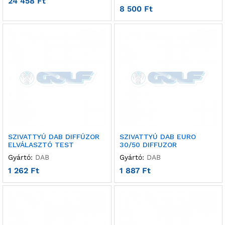
24 458
Ft
8 500
Ft
SZIVATTYÚ DAB DIFFÚZOR
SZIVATTYÚ DAB EURO
ELVÁLASZTÓ TEST
30/50 DIFFUZOR
Gyártó:
DAB
Gyártó:
DAB
1 262
Ft
1 887
Ft