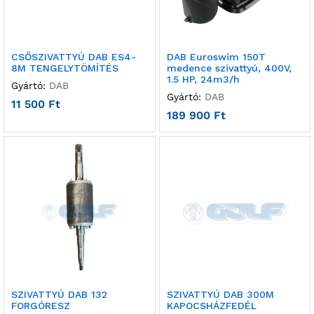
CSŐSZIVATTYÚ DAB ES4-
DAB Euroswim 150T
8M TENGELYTÖMÍTÉS
medence szivattyú, 400V,
1.5 HP, 24m3/h
Gyártó:
DAB
Gyártó:
DAB
11 500
Ft
189 900
Ft
SZIVATTYÚ DAB 132
SZIVATTYÚ DAB 300M
FORGÓRESZ
KAPOCSHÁZFEDÉL