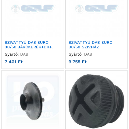
SZIVATTYÚ DAB EURO
SZIVATTYÚ DAB EURO
30/50 JÁRÓKERÉK+DIFF.
30/50 SZIV.HÁZ
Gyártó:
DAB
Gyártó:
DAB
7 461
Ft
9 755
Ft