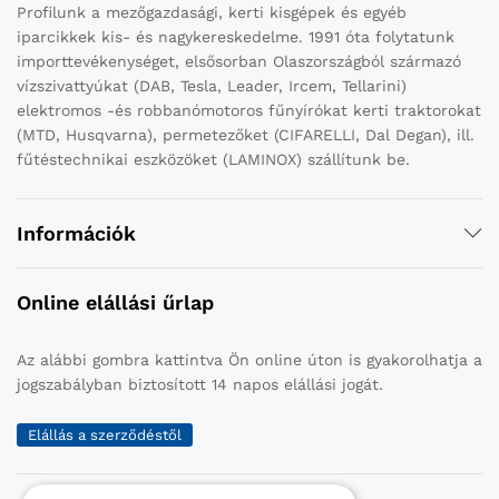
Profilunk a mezőgazdasági, kerti kisgépek és egyéb
iparcikkek kis- és nagykereskedelme. 1991 óta folytatunk
importtevékenységet, elsősorban Olaszországból származó
vízszivattyúkat (DAB, Tesla, Leader, Ircem, Tellarini)
elektromos -és robbanómotoros fűnyírókat kerti traktorokat
(MTD, Husqvarna), permetezőket (CIFARELLI, Dal Degan), ill.
fűtéstechnikai eszközöket (LAMINOX) szállítunk be.
Információk
Online elállási űrlap
Az alábbi gombra kattintva Ön online úton is gyakorolhatja a
jogszabályban biztosított 14 napos elállási jogát.
Elállás a szerződéstől