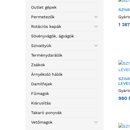
Outlet gépek
SZIV
Permetezők
Gyárt
1 28
Rotációs kapák
Sövényvágók, ágvágók
Szivattyúk
Terménydarálók
Zsákok
Árnyékoló hálók
SZIV
LEVE
Damilfejek
Gyárt
Fűmagok
980
Kiárusítás
Takaró ponyvák
Vetőmagok