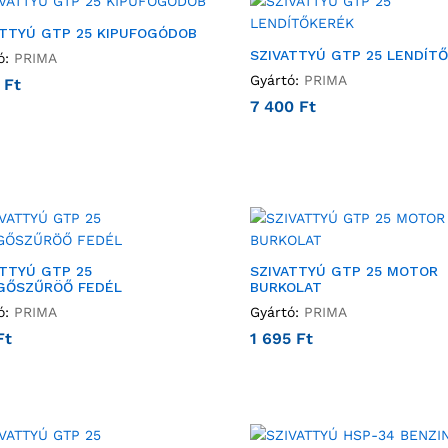
ATTYÚ GTP 25 KIPUFOGÓDOB
SZIVATTYÚ GTP 25 LENDÍT
ó:
PRIMA
Gyártó:
PRIMA
7
Ft
7 400
Ft
ATTYÚ GTP 25
SZIVATTYÚ GTP 25 MOTOR
GŐSZŰRÖŐ FEDÉL
BURKOLAT
ó:
PRIMA
Gyártó:
PRIMA
Ft
1 695
Ft