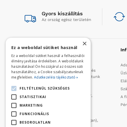
Gyors kiszállítás
Az ország egész területén
×
Ez a weboldal sütiket használ
Rólunk
In
Ez a weboldal sütiket használ a felhasználói
élmény javítása érdekében. A weboldalunk
Profilunk a mezőgazdasági, kerti
Ada
használatával Ön hozzájárul az összes süti
kisgépek és egyéb iparcikkek kis- és
használatához, a Cookie szabályzatunknak
Üzl
nagykereskedelme. 1991 óta folytatunk
megfelelően.
Adatkezelési tájékoztató »
Elá
importtevékenységet, elsősorban
FELTÉTLENÜL SZÜKSÉGES
Szá
Olaszországból származó
vízszivattyúkat (DAB, Tesla, Leader,
STATISZTIKAI
A f
Ircem, Tellarini) elektromos -és
Pén
MARKETING
robbanómotoros fűnyírókat kerti
FUNKCIONÁLIS
traktorokat (MTD, Husqvarna),
permetezőket (CIFARELLI, Dal Degan),
BESOROLATLAN
ill. fűtéstechnikai eszközöket