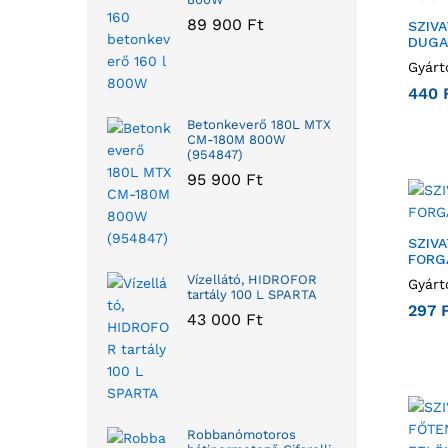
89 900
Ft
SZIV
DUGA
Gyárt
440
Betonkeverő 180L MTX
CM-180M 800W
(954847)
95 900
Ft
SZIV
FORG
Vízellátó, HIDROFOR
Gyárt
tartály 100 L SPARTA
297
43 000
Ft
Robbanómotoros