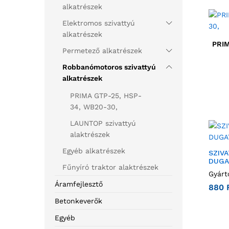
alkatrészek
Elektromos szivattyú
alkatrészek
PRIM
Permetező alkatrészek
Robbanómotoros szivattyú
alkatrészek
PRIMA GTP-25, HSP-
34, WB20-30,
LAUNTOP szivattyú
alaktrészek
Egyéb alkatrészek
SZIV
DUGA
Fűnyíró traktor alaktrészek
Gyárt
Áramfejlesztő
880
Betonkeverők
Egyéb