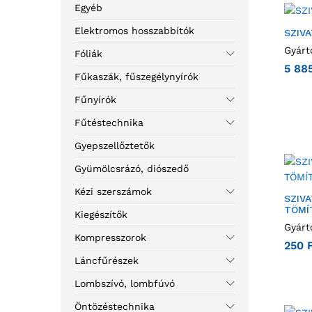
Egyéb
Elektromos hosszabbítók
SZIV
Gyárt
Fóliák
5 88
Fűkaszák, fűszegélynyírók
Fűnyírók
Fűtéstechnika
Gyepszellőztetők
Gyümölcsrázó, diószedő
Kézi szerszámok
SZIV
TÖMÍ
Kiegészítők
Gyárt
Kompresszorok
250
Láncfűrészek
Lombszívó, lombfúvó
Öntözéstechnika