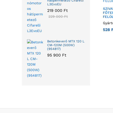
hátipermetező Cifarelli
L3EvoEU
SZIV
219 000
Ft
FŐTE
229 000
Ft
FELÖL
Gyárt
528
Betonkeverő MTX 120 L
CM-120M (500W)
(954817)
95 900
Ft