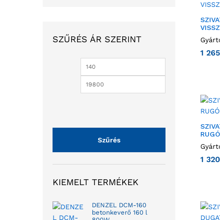
SZIV
VISS
SZŰRÉS ÁR SZERINT
Gyárt
1 26
SZIV
RUGÓ
Szűrés
Gyárt
1 32
KIEMELT TERMÉKEK
DENZEL DCM-160
betonkeverő 160 l
800W