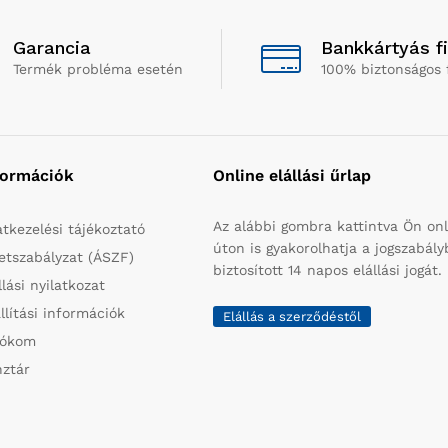
Garancia
Bankkártyás f
Termék probléma esetén
100% biztonságos 
formációk
Online elállási űrlap
Az alábbi gombra kattintva Ön onl
tkezelési tájékoztató
úton is gyakorolhatja a jogszabál
etszabályzat (ÁSZF)
biztosított 14 napos elállási jogát.
llási nyilatkozat
llítási információk
Elállás a szerződéstől
iókom
ztár