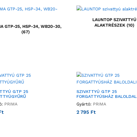
LAUNTOP SZIVATTYÚ
ALAKTRÉSZEK
(10)
A GTP-25, HSP-34, WB20-30,
(67)
ATTYÚ GTP 25
SZIVATTYÚ GTP 25
TTYÚGYŰRŰ
FORGATTYÚSHÁZ BALOLDAL
ó:
PRIMA
Gyártó:
PRIMA
Ft
2 795
Ft