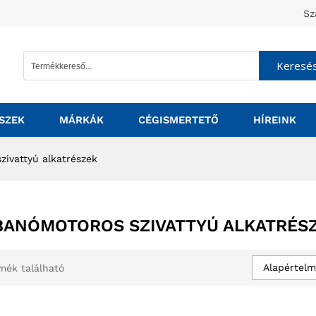
Sz
Keresé
SZEK
MÁRKÁK
CÉGISMERTETŐ
HÍREINK
ivattyú alkatrészek
ANÓMOTOROS SZIVATTYÚ ALKATRÉS
Alapértelm
mék található