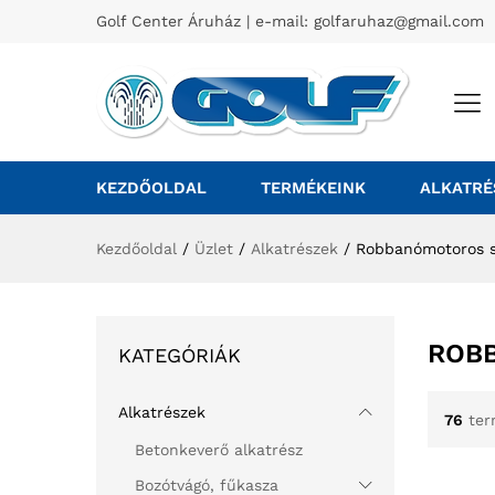
Golf Center Áruház | e-mail:
golfaruhaz@gmail.com
KEZDŐOLDAL
TERMÉKEINK
ALKATRÉ
Kezdőoldal
/
Üzlet
/
Alkatrészek
/
Robbanómotoros sz
ROBB
KATEGÓRIÁK
Alkatrészek
76
ter
Betonkeverő alkatrész
Bozótvágó, fűkasza