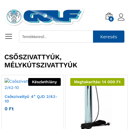
0
Keresés
CSŐSZIVATTYÚK,
MÉLYKÚTSZIVATTYÚK
Készlethiány
Megtakarítás:
14 000
Ft
Csőszivattyű 4″ QJD 2/42-
10
0
Ft