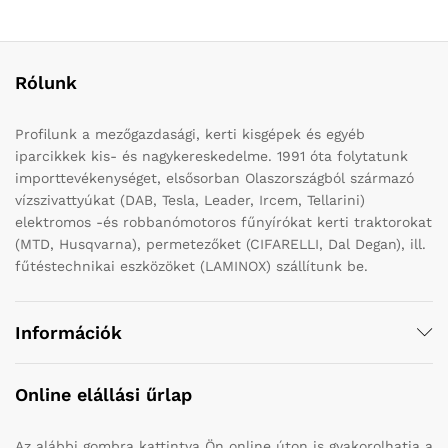
Rólunk
Profilunk a mezőgazdasági, kerti kisgépek és egyéb
iparcikkek kis- és nagykereskedelme. 1991 óta folytatunk
importtevékenységet, elsősorban Olaszországból származó
vízszivattyúkat (DAB, Tesla, Leader, Ircem, Tellarini)
elektromos -és robbanómotoros fűnyírókat kerti traktorokat
(MTD, Husqvarna), permetezőket (CIFARELLI, Dal Degan), ill.
fűtéstechnikai eszközöket (LAMINOX) szállítunk be.
Információk
Online elállási űrlap
Az alábbi gombra kattintva Ön online úton is gyakorolhatja a