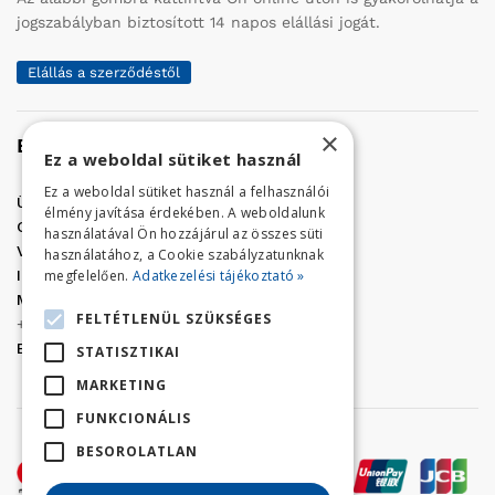
jogszabályban biztosított 14 napos elállási jogát.
Elállás a szerződéstől
×
Elérhetőség
Ez a weboldal sütiket használ
Ez a weboldal sütiket használ a felhasználói
Üzletünk címe:
Szolnok, Vércse út 17.
élmény javítása érdekében. A weboldalunk
Golf Center Áruház:
06 (56) 423-324
használatával Ön hozzájárul az összes süti
VÁR-Kert Áruház:
06 (56) 429-771
használatához, a Cookie szabályzatunknak
megfelelően.
Adatkezelési tájékoztató »
Iroda:
06 (56) 421-857
Megrendelés, termék információ:
FELTÉTLENÜL SZÜKSÉGES
+36 (70) 938-3356
E-mail:
golfaruhaz@gmail.com
STATISZTIKAI
MARKETING
FUNKCIONÁLIS
BESOROLATLAN