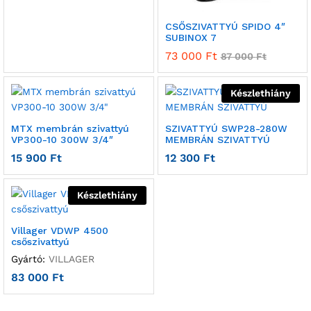
CSŐSZIVATTYÚ SPIDO 4″
SUBINOX 7
73 000
Ft
87 000
Ft
Készlethiány
MTX membrán szivattyú
SZIVATTYÚ SWP28-280W
VP300-10 300W 3/4″
MEMBRÁN SZIVATTYÚ
15 900
Ft
12 300
Ft
Készlethiány
Villager VDWP 4500
csőszivattyú
Gyártó:
VILLAGER
83 000
Ft