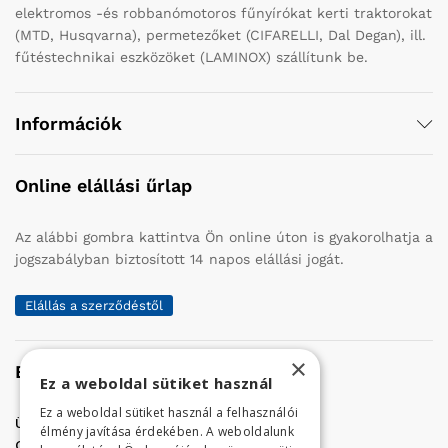
elektromos -és robbanómotoros fűnyírókat kerti traktorokat
(MTD, Husqvarna), permetezőket (CIFARELLI, Dal Degan), ill.
fűtéstechnikai eszközöket (LAMINOX) szállítunk be.
Információk
Online elállási űrlap
Az alábbi gombra kattintva Ön online úton is gyakorolhatja a
jogszabályban biztosított 14 napos elállási jogát.
Elállás a szerződéstől
×
Elérhetőség
Ez a weboldal sütiket használ
Ez a weboldal sütiket használ a felhasználói
Üzletünk címe:
Szolnok, Vércse út 17.
élmény javítása érdekében. A weboldalunk
Golf Center Áruház:
06 (56) 423-324