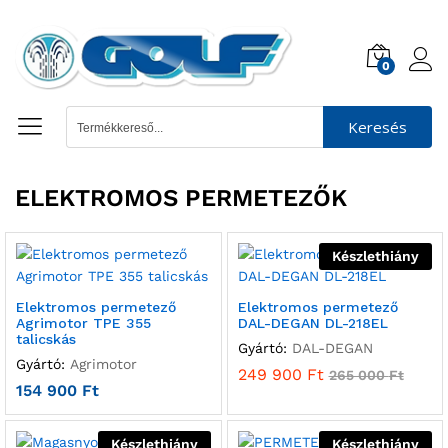
0
Keresés
ELEKTROMOS PERMETEZŐK
Készlethiány
Elektromos permetező
Elektromos permetező
Agrimotor TPE 355
DAL-DEGAN DL-218EL
talicskás
Gyártó:
DAL-DEGAN
Gyártó:
Agrimotor
249 900
Ft
265 000
Ft
154 900
Ft
Készlethiány
Készlethiány