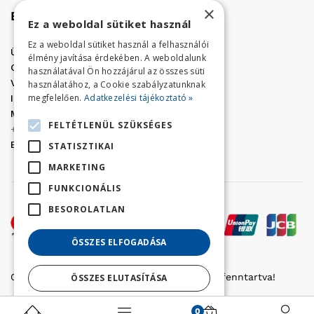
×
Elérhetőség
Ez a weboldal sütiket használ
Ez a weboldal sütiket használ a felhasználói
Üzletünk címe:
Szolnok, Vércse út 17.
élmény javítása érdekében. A weboldalunk
Golf Center Áruház:
06 (56) 423-324
használatával Ön hozzájárul az összes süti
VÁR-Kert Áruház:
06 (56) 429-771
használatához, a Cookie szabályzatunknak
megfelelően.
Adatkezelési tájékoztató »
Iroda:
06 (56) 421-857
Megrendelés, termék információ:
FELTÉTLENÜL SZÜKSÉGES
+36 (70) 938-3356
E-mail:
golfaruhaz@gmail.com
STATISZTIKAI
MARKETING
FUNKCIONÁLIS
BESOROLATLAN
ÖSSZES ELFOGADÁSA
Copyright © 2022 Golfker Kft. - Minden jog fenntartva!
ÖSSZES ELUTASÍTÁSA
Részletek megjelenítése
0