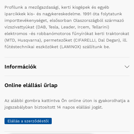
Profilunk a mezőgazdasági, kerti kisgépek és egyéb
iparcikkek kis- és nagykereskedelme. 1991 óta folytatunk
importtevékenységet, elsősorban Olaszországból származó
vízszivattyúkat (DAB, Tesla, Leader, Ircem, Tellarini)
elektromos -és robbanómotoros fűnyírókat kerti traktorokat
(MTD, Husqvarna), permetezőket (CIFARELLI, Dal Degan), ill.
fűtéstechnikai eszközöket (LAMINOX) szállítunk be.
Információk
Online elállási űrlap
Az alábbi gombra kattintva Ön online úton is gyakorolhatja a
jogszabályban biztosított 14 napos elállási jogát.
Elállás a szerződéstől