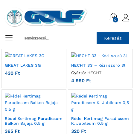
0
Keresés
GREAT LAKES 3G
HECHT 33 – Kézi szoró 3l
430
Ft
Gyártó:
HECHT
4 990
Ft
Rédei Kertimag Paradicsom
Rédei Kertimag Paradicsom
Balkon Bajaja 0,5 g
K. Jubileum 0,5 g
365
Ft
320
Ft