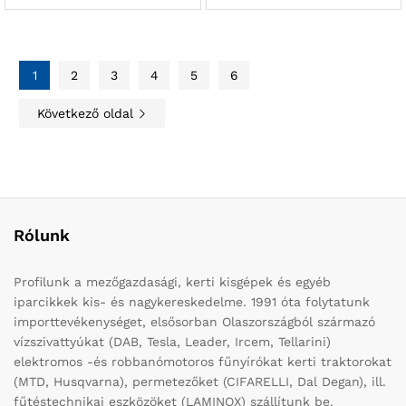
1
2
3
4
5
6
Következő oldal
Rólunk
Profilunk a mezőgazdasági, kerti kisgépek és egyéb
iparcikkek kis- és nagykereskedelme. 1991 óta folytatunk
importtevékenységet, elsősorban Olaszországból származó
vízszivattyúkat (DAB, Tesla, Leader, Ircem, Tellarini)
elektromos -és robbanómotoros fűnyírókat kerti traktorokat
(MTD, Husqvarna), permetezőket (CIFARELLI, Dal Degan), ill.
fűtéstechnikai eszközöket (LAMINOX) szállítunk be.