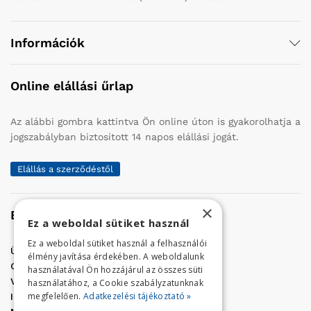
Információk
Online elállási űrlap
Az alábbi gombra kattintva Ön online úton is gyakorolhatja a
jogszabályban biztosított 14 napos elállási jogát.
Elállás a szerződéstől
×
Elérhetőség
Ez a weboldal sütiket használ
Ez a weboldal sütiket használ a felhasználói
Üzletünk címe:
Szolnok, Vércse út 17.
élmény javítása érdekében. A weboldalunk
Golf Center Áruház:
06 (56) 423-324
használatával Ön hozzájárul az összes süti
VÁR-Kert Áruház:
06 (56) 429-771
használatához, a Cookie szabályzatunknak
megfelelően.
Adatkezelési tájékoztató »
Iroda:
06 (56) 421-857