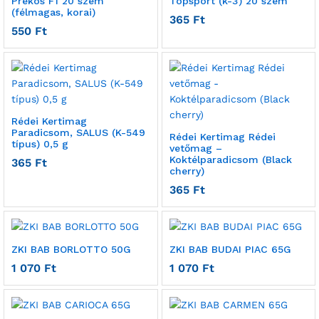
Prekos F1 20 szem
Topsport (k-3) 20 szem
(félmagas, korai)
365
Ft
550
Ft
Rédei Kertimag
Paradicsom, SALUS (K-549
Rédei Kertimag Rédei
típus) 0,5 g
vetőmag –
Koktélparadicsom (Black
365
Ft
cherry)
365
Ft
ZKI BAB BORLOTTO 50G
ZKI BAB BUDAI PIAC 65G
1 070
Ft
1 070
Ft